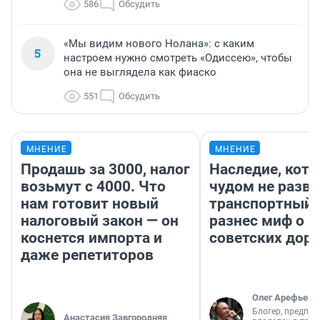
586
Обсудить
«Мы видим нового Нолана»: с каким
5
настроем нужно смотреть «Одиссею», чтобы
она не выглядела как фиаско
551
Обсудить
МНЕНИЕ
МНЕНИЕ
Продашь за 3000, налог
Наследие, кото
возьмут с 4000. Что
чудом не разва
нам готовит новый
транспортный 
налоговый закон — он
разнес миф о 
коснется импорта и
советских доро
даже репетиторов
Олег Арефьев
Блогер, предпри
Анастасия Завгородняя