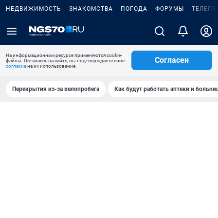
НЕДВИЖИМОСТЬ
ЗНАКОМСТВА
ПОГОДА
ФОРУМЫ
ТЕЛЕПР
На информационном ресурсе применяются cookie-
Согласен
файлы. Оставаясь на сайте, вы подтверждаете свое
согласие
на их использование.
Перекрытия из-за велопробега
Как будут работать аптеки и больн