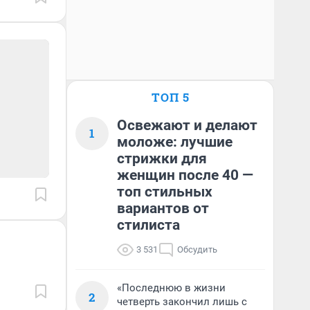
ТОП 5
Освежают и делают
1
моложе: лучшие
стрижки для
женщин после 40 —
топ стильных
вариантов от
стилиста
3 531
Обсудить
«Последнюю в жизни
2
четверть закончил лишь с