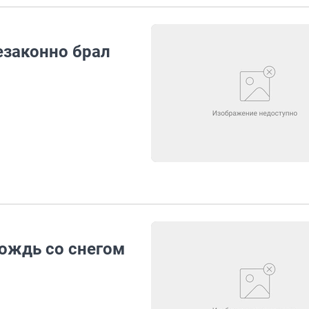
езаконно брал
дождь со снегом