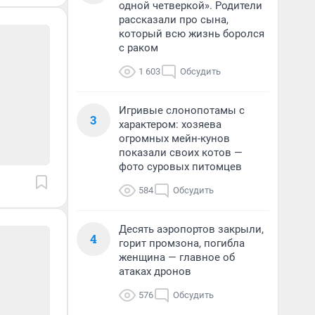
одной четверкой». Родители
рассказали про сына,
который всю жизнь боролся
с раком
1 603
Обсудить
Игривые слонопотамы с
3
характером: хозяева
огромных мейн-кунов
показали своих котов —
фото суровых питомцев
584
Обсудить
Десять аэропортов закрыли,
4
горит промзона, погибла
женщина — главное об
атаках дронов
576
Обсудить