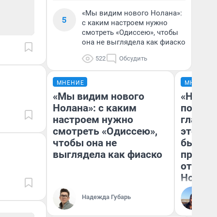
«Мы видим нового Нолана»:
5
с каким настроем нужно
смотреть «Одиссею», чтобы
она не выглядела как фиаско
522
Обсудить
МНЕНИЕ
МНЕНИЕ
«Мы видим нового
«Никог
Нолана»: с каким
победи
настроем нужно
главны
смотреть «Одиссею»,
этого г
чтобы она не
бьет р
выглядела как фиаско
прокат
отзыв 
Нолана
Ст
Надежда Губарь
Эк