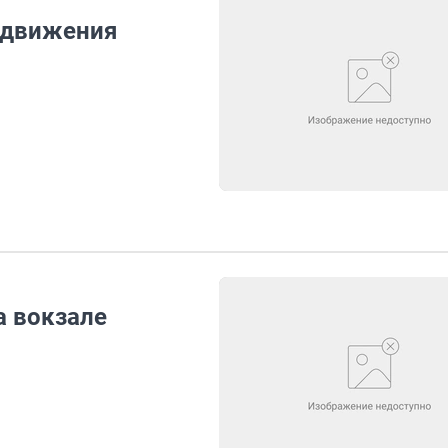
а движения
а вокзале