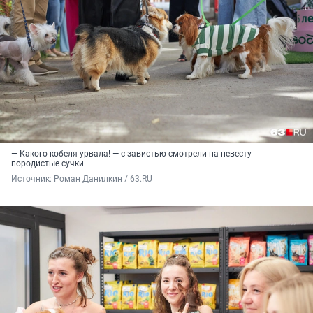
— Какого кобеля урвала! — с завистью смотрели на невесту
породистые сучки
Источник: 
Роман Данилкин / 63.RU