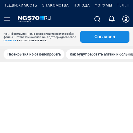
НЕДВИЖИМОСТЬ
ЗНАКОМСТВА
ПОГОДА
ФОРУМЫ
ТЕЛЕПР
На информационном ресурсе применяются cookie-
Согласен
файлы. Оставаясь на сайте, вы подтверждаете свое
согласие
на их использование.
Перекрытия из-за велопробега
Как будут работать аптеки и больн