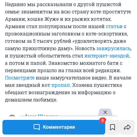
Недавно мы рассказывали о другой пушистой
семье: знаменитом на всю страну коте-проституте
Армани, кошке Жуже и их рыжих котятах.
Армани стал популярным после нашей
статьи
с
провокационным заголовком о коте-эскортнике,
готовом за
5 тысяч
рублей «удовлетворить даже
самую прихотливую даму». Новость
завирусилась
,
и пушистый обольститель стал
интернет-звездой
,
а потом и папой. Знакомство мохнатого бати с
первенцами прошло на глазах всей редакции.
Посмотрите
наше замурчательное видео. В начале
мая звездный кот
пропал
. Хозяева пушистика
обещают вознаграждение за информацию о
домашнем любимце.
Анна Шорина
0
журналист
Комментарии