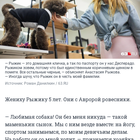
— Рыжик — это домашняя кличка, а так по паспорту он у нас Десперадо.
Рыжиком зовем, потому что был единственным коричневым щенком в
помете. Все остальные черные, — объясняет Анастасия Рыжова.
— Иногда шучу, что Рыжик он в честь моей фамилии.
Источник: 
Роман Данилкин / 63.RU
Жениху Рыжику 5 лет. Они с Авророй ровесники.
— Любимая собака! Он без меня никуда — такой
маменькин сынок. Мы с ним везде вместе: на йогу,
спортом занимаемся, по моим девичьим делам.
На работу он со мной ходит, — признается хозяйка