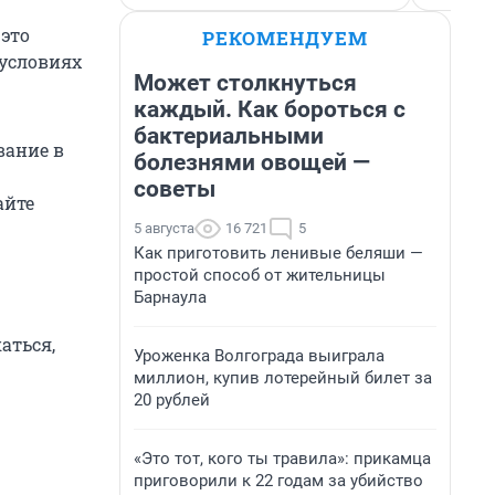
 это
РЕКОМЕНДУЕМ
 условиях
Может столкнуться
каждый. Как бороться с
бактериальными
вание в
болезнями овощей —
советы
айте
5 августа
16 721
5
Как приготовить ленивые беляши —
простой способ от жительницы
Барнаула
аться,
Уроженка Волгограда выиграла
миллион, купив лотерейный билет за
20 рублей
«Это тот, кого ты травила»: прикамца
приговорили к 22 годам за убийство