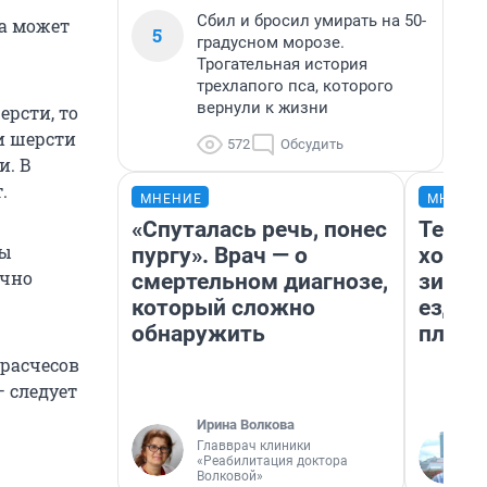
Сбил и бросил умирать на 50-
на может
5
градусном морозе.
Трогательная история
трехлапого пса, которого
вернули к жизни
рсти, то
и шерсти
572
Обсудить
и. В
.
МНЕНИЕ
МНЕНИ
«Спуталась речь, понес
Тепло
ты
пургу». Врач — о
холод
ычно
смертельном диагнозе,
зимой
который сложно
ездит
обнаружить
плюсы
 расчесов
 следует
Ирина Волкова
Главврач клиники
«Реабилитация доктора
Волковой»