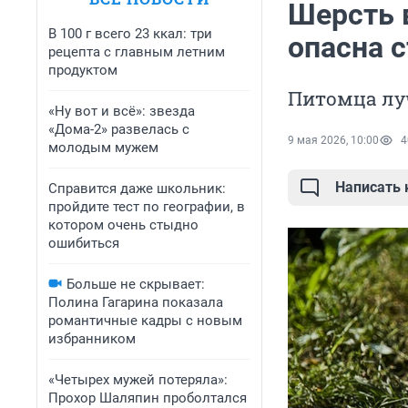
Шерсть в
В 100 г всего 23 ккал: три
опасна 
рецепта с главным летним
продуктом
Питомца луч
«Ну вот и всё»: звезда
«Дома-2» развелась с
9 мая 2026, 10:00
4
молодым мужем
Написать
Справится даже школьник:
пройдите тест по географии, в
котором очень стыдно
ошибиться
Больше не скрывает:
Полина Гагарина показала
романтичные кадры с новым
избранником
«Четырех мужей потеряла»:
Прохор Шаляпин проболтался