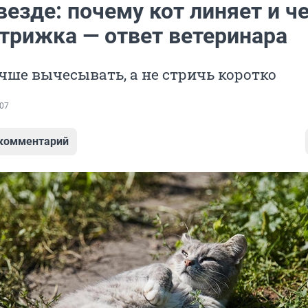
езде: почему кот линяет и ч
стрижка — ответ ветеринара
ше вычесывать, а не стричь коротко
07
 комментарий