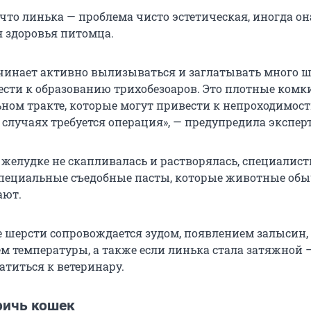
 что линька — проблема чисто эстетическая, иногда о
я здоровья питомца.
чинает активно вылизываться и заглатывать много ше
ести к образованию трихобезоаров. Это плотные комк
ном тракте, которые могут привести к непроходимост
случаях требуется операция», — предупредила эксперт
 желудке не скапливалась и растворялась, специалис
пециальные съедобные пасты, которые животные об
ают.
 шерсти сопровождается зудом, появлением залысин,
 температуры, а также если линька стала затяжной —
атиться к ветеринару.
ричь кошек