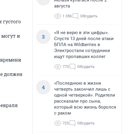
нельзя купаться после 2
августа
1 356
Обсудить
 густого
«Я не верю в эти цифры».
 могут и
3
Спустя 13 дней после атаки
БПЛА на Wildberries в
Электростали сотрудники
ищут пропавших коллег
 времени
773
Обсудить
не должен
«Последнюю в жизни
4
четверть закончил лишь с
одной четверкой». Родители
рассказали про сына,
февраля
который всю жизнь боролся
с раком
725
Обсудить