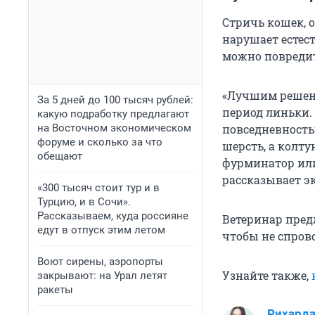
Стричь кошек, о
нарушает естес
можно повредит
«Лучшим решени
За 5 дней до 100 тысяч рублей:
период линьки.
какую подработку предлагают
на Восточном экономическом
повседневность
форуме и сколько за что
шерсть, а колт
обещают
фурминатор или
рассказывает эк
«300 тысяч стоит тур и в
Турцию, и в Сочи».
Рассказываем, куда россияне
Ветеринар пред
едут в отпуск этим летом
чтобы не спров
Воют сирены, аэропорты
Узнайте также,
закрывают: на Урал летят
ракеты
Рихард