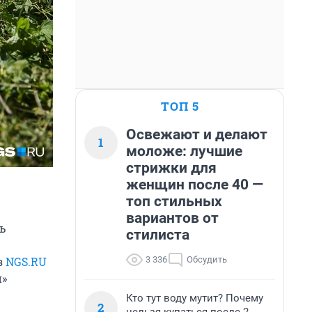
ТОП 5
Освежают и делают
1
моложе: лучшие
стрижки для
женщин после 40 —
топ стильных
вариантов от
ь
стилиста
3 336
Обсудить
з
NGS.RU
и»
Кто тут воду мутит? Почему
2