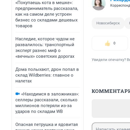
«Покупаешь кота в мешке»:
Корреспонд
предприниматель рассказала,
как на самом деле устроен
бизнес со складами дешевых
Новосибирск
товаров
Наследие, которое чудом не
0
развалилось: транспортный
эксперт разнес миф о
«вечных» советских дорогах
Увидели опечатку? В
Дома полыхают, дрон попал в
склад Wildberries: главное о
налетах
КОММЕНТАР
«Находимся в заложниках»:
селлеры рассказали, сколько
миллионов потеряли из-за
ударов по складам WB
Опасная петрушка и ядовитая