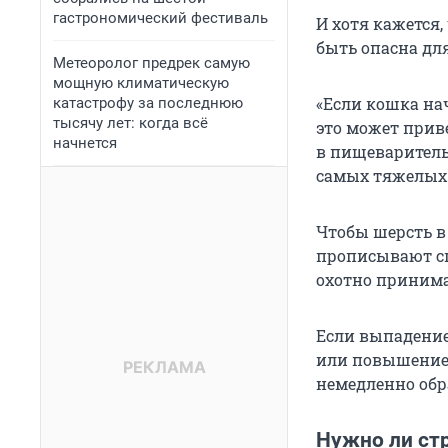
гастрономический фестиваль
И хотя кажется,
быть опасна дл
Метеоролог предрек самую
мощную климатическую
«Если кошка на
катастрофу за последнюю
тысячу лет: когда всё
это может прив
начнется
в пищеваритель
самых тяжелых 
Чтобы шерсть в
прописывают с
охотно приним
Если выпадение
или повышением
немедленно обр
Нужно ли ст