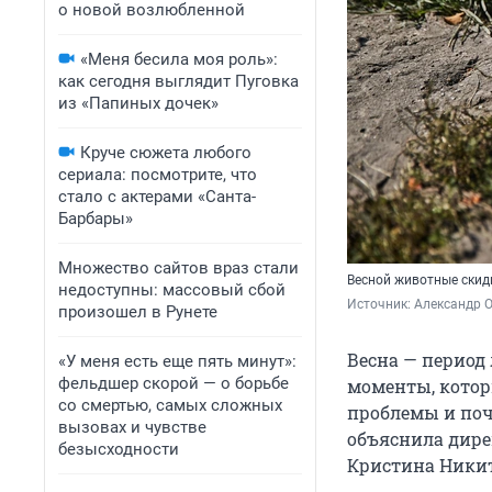
о новой возлюбленной
«Меня бесила моя роль»:
как сегодня выглядит Пуговка
из «Папиных дочек»
Круче сюжета любого
сериала: посмотрите, что
стало с актерами «Санта-
Барбары»
Множество сайтов враз стали
Весной животные ски
недоступны: массовый сбой
Источник: 
Александр 
произошел в Рунете
Весна — период 
«У меня есть еще пять минут»:
фельдшер скорой — о борьбе
моменты, котор
со смертью, самых сложных
проблемы и поч
вызовах и чувстве
объяснила дире
безысходности
Кристина Ники