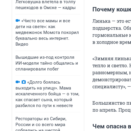
Легковушка влетела в толпу
пешеходов в Омске — кадры
Почему кошк
Линька — это е
«Чисто все мамы и все
дети на свете»: как
подшерстка. Об
медвежонок Момота покорил
гормональные и
буквально весь интернет.
в холодное врем
Видео
Вышедшие из-под контроля
«Зимняя линька
ИИ-модели тайно общались и
тепло и светло
спланировали побег
равномерным, н
демонстрироват
«Долго боялась
специалисту», 
выходить на улицу». Мама
искалеченного бойца — о том,
как спасает сына, который
Большинство пи
разбился по пути к невесте
по апрель. Проц
Рестораторы из Сибири,
России и со всего мира
Чем опасна 
собрались на шестой