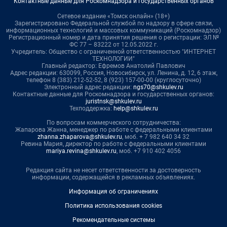
Контактные данные для Роскомнадзора и государственных органов
Сетевое издание «Томск онлайн» (18+)
Зарегистрировано Федеральной службой по надзору в сфере связи,
информационных технологий и массовых коммуникаций (Роскомнадзор)
Регистрационный номер и дата принятия решения о регистрации: ЭЛ №
ФС 77 – 83222 от 12.05.2022 г.
Учредитель: Общество с ограниченной ответственностью "ИНТЕРНЕТ
ТЕХНОЛОГИИ"
Главный редактор: Ефремов Анатолий Павлович
Адрес редакции: 630099, Россия, Новосибирск, ул. Ленина, д. 12, 6 этаж,
телефон 8 (383) 212-52-52, 8 (923) 157-00-00 (круглосуточно)
Электронный адрес редакции:
ngs70@shkulev.ru
Контактные данные для Роскомнадзора и государственных органов:
juristnsk@shkulev.ru
Техподдержка:
help@shkulev.ru
По вопросам коммерческого сотрудничества:
Жапарова Жанна, менеджер по работе с федеральными клиентами
zhanna.zhaparova@shkulev.ru
, моб. + 7 982 640 34 32
Ревина Мария, директор по работе с федеральными клиентами
mariya.revina@shkulev.ru
, моб. +7 910 402 4056
Редакция сайта не несет ответственности за достоверность
информации, содержащейся в рекламных объявлениях.
Информация об ограничениях
Политика использования cookies
Рекомендательные системы