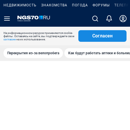
НЕДВИЖИМОСТЬ
ЗНАКОМСТВА
ПОГОДА
ФОРУМЫ
ТЕЛЕПР
На информационном ресурсе применяются cookie-
Согласен
файлы. Оставаясь на сайте, вы подтверждаете свое
согласие
на их использование.
Перекрытия из-за велопробега
Как будут работать аптеки и больн