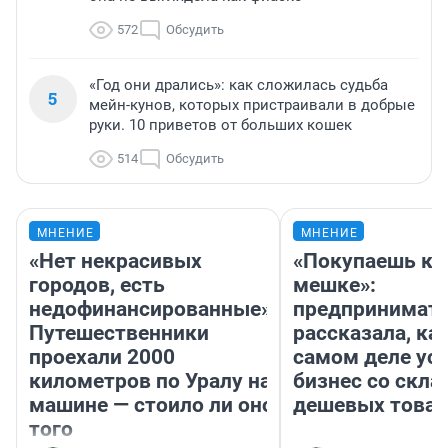
572
Обсудить
«Год они дрались»: как сложилась судьба
5
мейн-кунов, которых пристраивали в добрые
руки. 10 приветов от больших кошек
514
Обсудить
МНЕНИЕ
МНЕНИЕ
«Нет некрасивых
«Покупаешь ко
городов, есть
мешке»:
недофинансированные».
предпринимат
Путешественники
рассказала, как
проехали 2000
самом деле ус
километров по Уралу на
бизнес со скл
машине — стоило ли оно
дешевых това
того