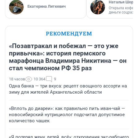
Наталья Шорох
Екатерина Литкевич
Открыла кофейн
деньги соцразв
РЕКОМЕНДУЕМ
«Позавтракал и побежал — это уже
привычка»: история пермского
марафонца Владимира Никитина — он
стал чемпионом РФ 35 раз
18 часов
10 364
9
Одна банка — три вкуса: рецепт овощного ассорти на
зиму для жителей Архангельской области
«Вплоть до диареи»: как правильно пить иван-чай —
новосибирский нутрициолог подсчитал допустимое
количество чашек
«Я потерял жену, детей, всё»: откровения экс-рабочего