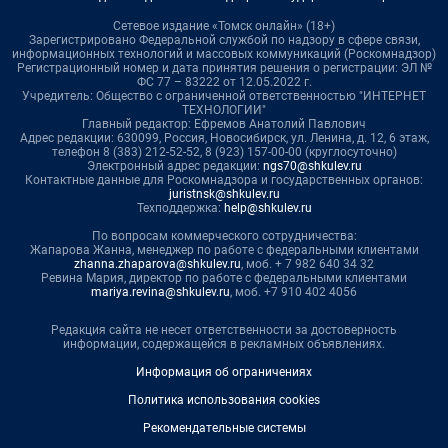
Сетевое издание «Томск онлайн» (18+)
Зарегистрировано Федеральной службой по надзору в сфере связи,
информационных технологий и массовых коммуникаций (Роскомнадзор)
Регистрационный номер и дата принятия решения о регистрации: ЭЛ №
ФС 77 – 83222 от 12.05.2022 г.
Учредитель: Общество с ограниченной ответственностью "ИНТЕРНЕТ
ТЕХНОЛОГИИ"
Главный редактор: Ефремов Анатолий Павлович
Адрес редакции: 630099, Россия, Новосибирск, ул. Ленина, д. 12, 6 этаж,
телефон 8 (383) 212-52-52, 8 (923) 157-00-00 (круглосуточно)
Электронный адрес редакции:
ngs70@shkulev.ru
Контактные данные для Роскомнадзора и государственных органов:
juristnsk@shkulev.ru
Техподдержка:
help@shkulev.ru
По вопросам коммерческого сотрудничества:
Жапарова Жанна, менеджер по работе с федеральными клиентами
zhanna.zhaparova@shkulev.ru
, моб. + 7 982 640 34 32
Ревина Мария, директор по работе с федеральными клиентами
mariya.revina@shkulev.ru
, моб. +7 910 402 4056
Редакция сайта не несет ответственности за достоверность
информации, содержащейся в рекламных объявлениях.
Информация об ограничениях
Политика использования cookies
Рекомендательные системы