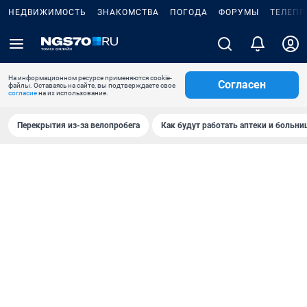
НЕДВИЖИМОСТЬ
ЗНАКОМСТВА
ПОГОДА
ФОРУМЫ
ТЕЛЕПР
На информационном ресурсе применяются cookie-
Согласен
файлы. Оставаясь на сайте, вы подтверждаете свое
согласие
на их использование.
Перекрытия из-за велопробега
Как будут работать аптеки и больн