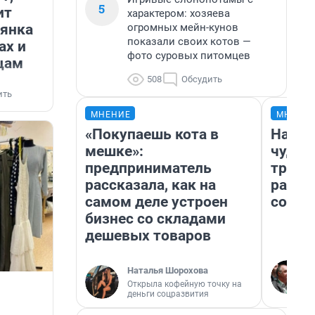
5
ит
характером: хозяева
иянка
огромных мейн-кунов
показали своих котов —
ах и
фото суровых питомцев
цам
508
Обсудить
ить
МНЕНИЕ
МНЕНИ
«Покупаешь кота в
Насле
мешке»:
чудом
предприниматель
транс
рассказала, как на
разне
самом деле устроен
совет
бизнес со складами
дешевых товаров
Наталья Шорохова
Открыла кофейную точку на
деньги соцразвития