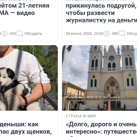
ейтом 21-летняя
прикинулась подругой,
СМА — видео
чтобы развести
журналистку на деньг
0
433
Обсудить
26 июня, 2026, 23:00
389
Обсу
СТРАНА И МИР
деныши: как
«Долго, дорого и очень
пас двух щенков,
интересно»: путешест