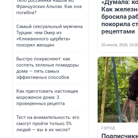
Тело россиянки нашли во
«Думала: ко
Французских Альпах. Как она
Как желез
погибла?
бросила ра
покорила с
Самый сексуальный мужчина
рецептами
Турции: чем Омер из
«Клюквенного щербета»
покорил женщин
20 июля, 2026, 23:0
Быстро покраснеют: как
соспеть зеленые помидоры
дома — пять самых
эффективных способов
Как приготовить настоящее
мороженое дома: 3
проверенных рецепта
Тест на внимательность: его
смогут пройти только 5%
ГОРОД
людей — вы в их числе?
Подписчики