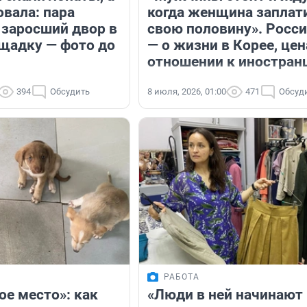
овала: пара
когда женщина заплат
 заросший двор в
свою половину». Росс
щадку — фото до
— о жизни в Корее, цен
отношении к иностран
394
Обсудить
8 июля, 2026, 01:00
471
Обсуд
РАБОТА
ое место»: как
«Люди в ней начинают