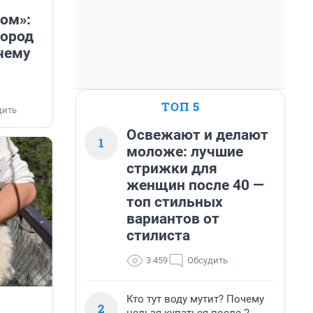
ом»:
город
очему
ТОП 5
дить
Освежают и делают
1
моложе: лучшие
стрижки для
женщин после 40 —
топ стильных
вариантов от
стилиста
3 459
Обсудить
Кто тут воду мутит? Почему
2