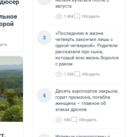
нельзя купаться после 2
одюсер
августа
л
льное
1 404
Обсудить
ворой
«Последнюю в жизни
3
четверть закончил лишь с
дить
одной четверкой». Родители
рассказали про сына,
который всю жизнь боролся
с раком
1 338
Обсудить
Десять аэропортов закрыли,
4
горит промзона, погибла
женщина — главное об
атаках дронов
546
Обсудить
т,
Игривые слонопотамы с