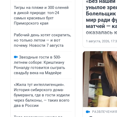
«Без нашей
унылое зре
Тигры на пляже и 300 оленей
в дикой природе: топ-24
Болельщик 
самых красивых бухт
мир ради ф
Приморского края
матчей — к
оказалась 
Рабочий день хотят сократить,
но только летом — и вот
1 августа, 2026, 17:
почему. Новости 7 августа
Звездные гости в 500-
летнем соборе: Криштиану
Роналду готовится сыграть
свадьбу века на Мадейре
«Жила тут интеллигенция».
История сибирского дома-
бумеранга, где в гости ходили
через балконы, — таких всего
два в России
РАЗВЛЕЧЕНИ