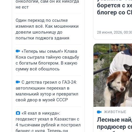
онкологии, сам он их никогда
борется с х
не ест
блогер со 
Один переход по ссылке
изменил всё. Как мошенники
довели школьницу до
28 июня, 2026, 00:3
попытки поджога здания
«Теперь мы семья!» Клава
Кока сыграла тайную свадьбу
с богатым блогером. В какую
сумму всё обошлось
С детства грезил о ГАЗ-24:
автоплюшкин переехал в
маленький хутор и превратил
свой двор в музей СССР
ЖИВОТНЫЕ
«Я ехал в никуда»:
Лесные най
геодезист уехал в Казахстан с
4 тысячами рублей и построил
продюсер с
бизнес с нуля. Теперь он