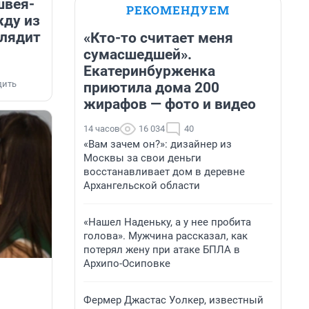
швея-
РЕКОМЕНДУЕМ
жду из
глядит
«Кто-то считает меня
сумасшедшей».
Екатеринбурженка
дить
приютила дома 200
жирафов — фото и видео
14 часов
16 034
40
«Вам зачем он?»: дизайнер из
Москвы за свои деньги
восстанавливает дом в деревне
Архангельской области
«Нашел Наденьку, а у нее пробита
голова». Мужчина рассказал, как
потерял жену при атаке БПЛА в
Архипо-Осиповке
:
Фермер Джастас Уолкер, известный