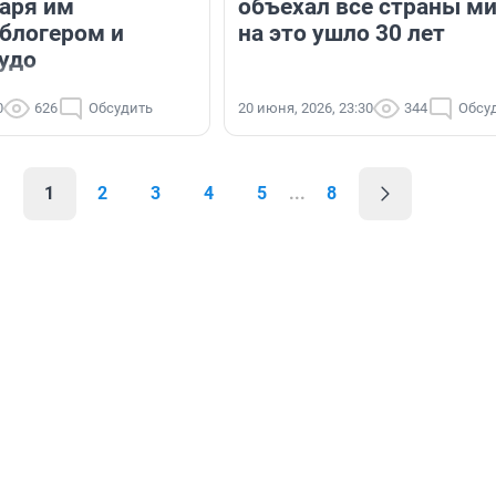
даря им
объехал все страны м
блогером и
на это ушло 30 лет
чудо
0
626
Обсудить
20 июня, 2026, 23:30
344
Обсу
1
2
3
4
5
...
8