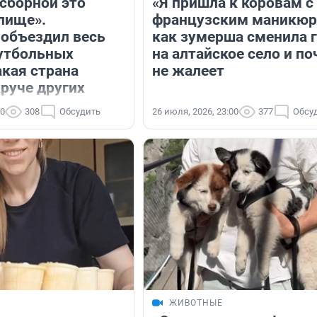
 сборной это
«Я пришла к коровам с
лище».
французским маникюр
объездил весь
как зумерша сменила 
утбольных
на алтайское село и п
акая страна
не жалеет
круче других
30
308
Обсудить
26 июля, 2026, 23:00
377
Обсу
Я
ЖИВОТНЫЕ