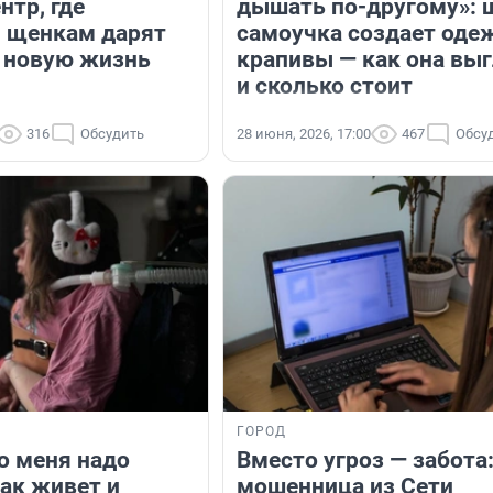
нтр, где
дышать по-другому»: 
 щенкам дарят
самоучка создает оде
 новую жизнь
крапивы — как она вы
и сколько стоит
316
Обсудить
28 июня, 2026, 17:00
467
Обсу
ГОРОД
о меня надо
Вместо угроз — забота
как живет и
мошенница из Сети