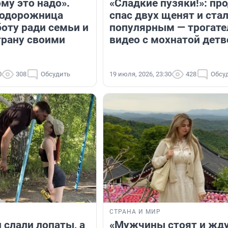
му это надо».
«Сладкие пузяки!»: пр
нодорожница
спас двух щенят и ста
боту ради семьи и
популярным — трогате
трану своими
видео с мохнатой дет
0
308
Обсудить
19 июля, 2026, 23:30
428
Обсу
СТРАНА И МИР
 слали лопаты, а
«Мужчины стоят и жду