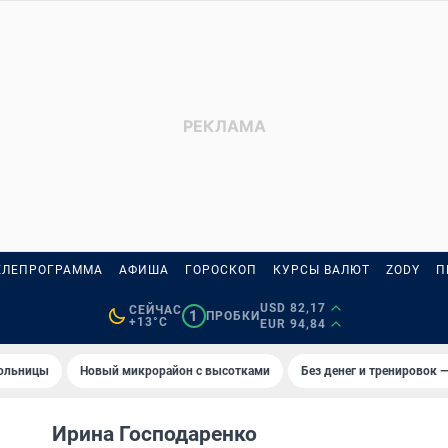
ЕЛЕПРОГРАММА
АФИША
ГОРОСКОП
КУРСЫ ВАЛЮТ
ZODY
П
USD 82,17
СЕЙЧАС
1
ПРОБКИ
+13°C
EUR 94,84
больницы
Новый микрорайон с высотками
Без денег и тренировок —
Ирина Господаренко