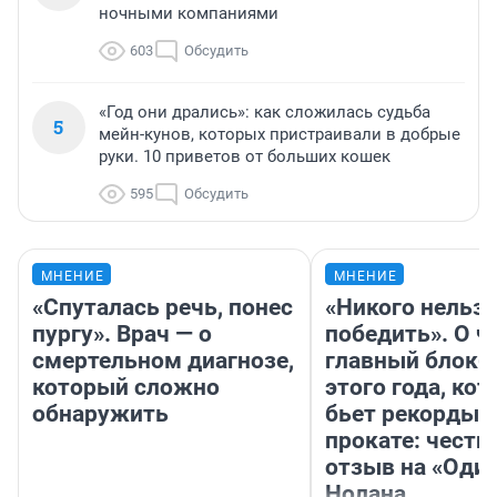
ночными компаниями
603
Обсудить
«Год они дрались»: как сложилась судьба
5
мейн-кунов, которых пристраивали в добрые
руки. 10 приветов от больших кошек
595
Обсудить
МНЕНИЕ
МНЕНИЕ
«Спуталась речь, понес
«Никого нельз
пургу». Врач — о
победить». О ч
смертельном диагнозе,
главный блокб
который сложно
этого года, ко
обнаружить
бьет рекорды 
прокате: честн
отзыв на «Оди
Нолана