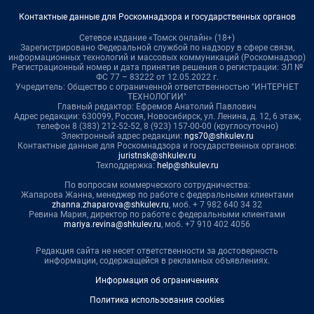
Контактные данные для Роскомнадзора и государственных органов
Сетевое издание «Томск онлайн» (18+)
Зарегистрировано Федеральной службой по надзору в сфере связи,
информационных технологий и массовых коммуникаций (Роскомнадзор)
Регистрационный номер и дата принятия решения о регистрации: ЭЛ №
ФС 77 – 83222 от 12.05.2022 г.
Учредитель: Общество с ограниченной ответственностью "ИНТЕРНЕТ
ТЕХНОЛОГИИ"
Главный редактор: Ефремов Анатолий Павлович
Адрес редакции: 630099, Россия, Новосибирск, ул. Ленина, д. 12, 6 этаж,
телефон 8 (383) 212-52-52, 8 (923) 157-00-00 (круглосуточно)
Электронный адрес редакции:
ngs70@shkulev.ru
Контактные данные для Роскомнадзора и государственных органов:
juristnsk@shkulev.ru
Техподдержка:
help@shkulev.ru
По вопросам коммерческого сотрудничества:
Жапарова Жанна, менеджер по работе с федеральными клиентами
zhanna.zhaparova@shkulev.ru
, моб. + 7 982 640 34 32
Ревина Мария, директор по работе с федеральными клиентами
mariya.revina@shkulev.ru
, моб. +7 910 402 4056
Редакция сайта не несет ответственности за достоверность
информации, содержащейся в рекламных объявлениях.
Информация об ограничениях
Политика использования cookies