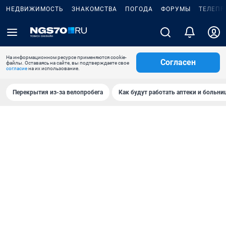
НЕДВИЖИМОСТЬ
ЗНАКОМСТВА
ПОГОДА
ФОРУМЫ
ТЕЛЕПР
На информационном ресурсе применяются cookie-
Согласен
файлы. Оставаясь на сайте, вы подтверждаете свое
согласие
на их использование.
Перекрытия из-за велопробега
Как будут работать аптеки и больн