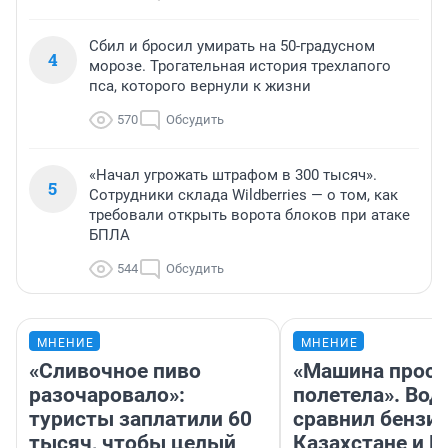
Сбил и бросил умирать на 50-градусном
4
морозе. Трогательная история трехлапого
пса, которого вернули к жизни
570
Обсудить
«Начал угрожать штрафом в 300 тысяч».
5
Сотрудники склада Wildberries — о том, как
требовали открыть ворота блоков при атаке
БПЛА
544
Обсудить
МНЕНИЕ
МНЕНИЕ
«Сливочное пиво
«Машина прост
разочаровало»:
полетела». Вод
туристы заплатили 60
сравнил бензин
тысяч, чтобы целый
Казахстане и Р