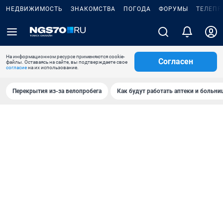
НЕДВИЖИМОСТЬ
ЗНАКОМСТВА
ПОГОДА
ФОРУМЫ
ТЕЛЕПР
На информационном ресурсе применяются cookie-
Согласен
файлы. Оставаясь на сайте, вы подтверждаете свое
согласие
на их использование.
Перекрытия из-за велопробега
Как будут работать аптеки и больн