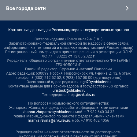
Все города сети
Контактные данные для Роскомнадзора и государственных органов
Сетевое издание «Томск онлайн» (18+)
Зарегистрировано Федеральной службой по надзору в сфере связи,
информационных технологий и массовых коммуникаций (Роскомнадзор)
Регистрационный номер и дата принятия решения о регистрации: ЭЛ №
ФС 77 – 83222 от 12.05.2022 г.
Учредитель: Общество с ограниченной ответственностью "ИНТЕРНЕТ
ТЕХНОЛОГИИ"
Главный редактор: Ефремов Анатолий Павлович
Адрес редакции: 630099, Россия, Новосибирск, ул. Ленина, д. 12, 6 этаж,
телефон 8 (383) 212-52-52, 8 (923) 157-00-00 (круглосуточно)
Электронный адрес редакции:
ngs70@shkulev.ru
Контактные данные для Роскомнадзора и государственных органов:
juristnsk@shkulev.ru
Техподдержка:
help@shkulev.ru
По вопросам коммерческого сотрудничества:
Жапарова Жанна, менеджер по работе с федеральными клиентами
zhanna.zhaparova@shkulev.ru
, моб. + 7 982 640 34 32
Ревина Мария, директор по работе с федеральными клиентами
mariya.revina@shkulev.ru
, моб. +7 910 402 4056
Редакция сайта не несет ответственности за достоверность
информации, содержащейся в рекламных объявлениях.