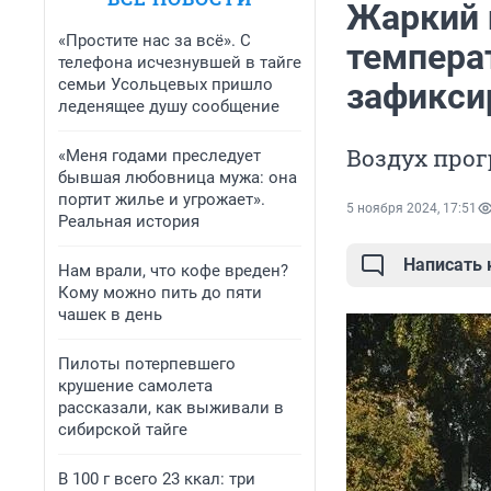
Жаркий 
«Простите нас за всё». С
температ
телефона исчезнувшей в тайге
семьи Усольцевых пришло
зафикси
леденящее душу сообщение
Воздух про
«Меня годами преследует
бывшая любовница мужа: она
портит жилье и угрожает».
5 ноября 2024, 17:51
Реальная история
Написать
Нам врали, что кофе вреден?
Кому можно пить до пяти
чашек в день
Пилоты потерпевшего
крушение самолета
рассказали, как выживали в
сибирской тайге
В 100 г всего 23 ккал: три