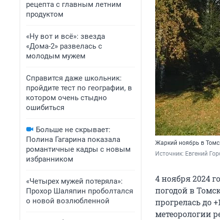
рецепта с главным летним
продуктом
«Ну вот и всё»: звезда
«Дома-2» развелась с
молодым мужем
Справится даже школьник:
пройдите тест по географии, в
котором очень стыдно
ошибиться
Больше не скрывает:
Полина Гагарина показала
Жаркий ноябрь в Томс
романтичные кадры с новым
Источник: 
Евгений Гор
избранником
4 ноября 2024 
«Четырех мужей потеряла»:
погодой в Томск
Прохор Шаляпин проболтался
о новой возлюбленной
прогрелась до +
метеорологии р