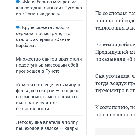
«Меня бесила моя роль»:
как сегодня выглядит Пуговка
По ее словам, 
из «Папиных дочек»
начала наблюден
теплого дня в 
Круче сюжета любого
сериала: посмотрите, что
стало с актерами «Санта-
Рюхтина добавил
Барбары»
Предыдущий мак
показывали +8 
Множество сайтов враз стали
недоступны: массовый сбой
произошел в Рунете
Она уточнила, 
тогда воздух пр
«У меня есть еще пять минут»:
термометра в эт
фельдшер скорой — о борьбе
со смертью, самых сложных
вызовах и чувстве
К сожалению, н
безысходности
прогноз на пос
Легковушка влетела в толпу
пешеходов в Омске — кадры