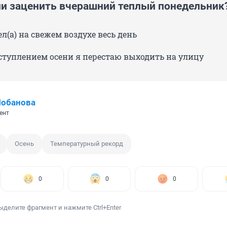
ли заценить вчерашний теплый понедельник
ел(а) на свежем воздухе весь день
аступлением осени я перестаю выходить на улицу
Лобанова
ент
Осень
Температурный рекорд
0
0
0
ыделите фрагмент и нажмите Ctrl+Enter