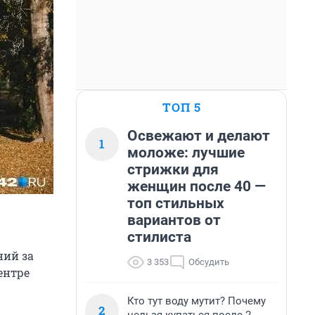
ТОП 5
Освежают и делают
1
моложе: лучшие
стрижки для
женщин после 40 —
топ стильных
вариантов от
стилиста
ний за
3 353
Обсудить
ентре
Кто тут воду мутит? Почему
2