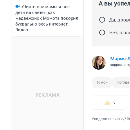
А вы успе
«Чисто все мамы и все
дети на свете»: как
медвежонок Момота покорил
Да, пров
буквально весь интернет.
Видео
Нет, с н
Мария 
корреспонд
Томск
Погода
0
Увидели опечатку? В