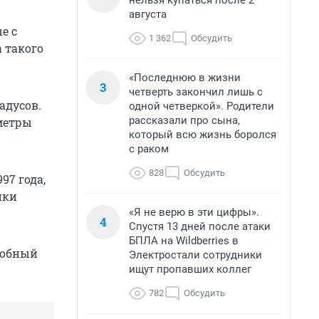
нельзя купаться после 2
августа
е с
1 362
Обсудить
а такого
«Последнюю в жизни
3
четверть закончил лишь с
адусов.
одной четверкой». Родители
рассказали про сына,
ометры
который всю жизнь боролся
с раком
828
Обсудить
97 года,
ики
«Я не верю в эти цифры».
4
Спустя 13 дней после атаки
БПЛА на Wildberries в
робный
Электростали сотрудники
ищут пропавших коллег
782
Обсудить