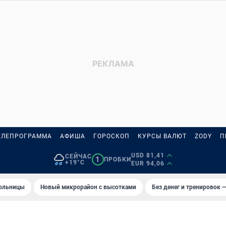
ЕЛЕПРОГРАММА
АФИША
ГОРОСКОП
КУРСЫ ВАЛЮТ
ZODY
П
USD 81,41
СЕЙЧАС
1
ПРОБКИ
+19°C
EUR 94,06
больницы
Новый микрорайон с высотками
Без денег и тренировок —