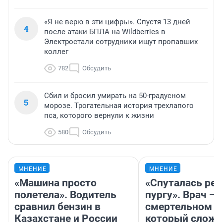
«Я не верю в эти цифры». Спустя 13 дней
4
после атаки БПЛА на Wildberries в
Электростали сотрудники ищут пропавших
коллег
782
Обсудить
Сбил и бросил умирать на 50-градусном
5
морозе. Трогательная история трехлапого
пса, которого вернули к жизни
580
Обсудить
МНЕНИЕ
МНЕНИЕ
«Машина просто
«Спуталась реч
полетела». Водитель
пургу». Врач — 
сравнил бензин в
смертельном д
Казахстане и России
который слож