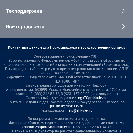
Техподдержка
Все города сети
Контактные данные для Роскомнадзора и государственных органов
Сетевое издание «Томск онлайн» (18+)
Зарегистрировано Федеральной службой по надзору в сфере связи,
информационных технологий и массовых коммуникаций (Роскомнадзор)
Регистрационный номер и дата принятия решения о регистрации: ЭЛ №
ФС 77 – 83222 от 12.05.2022 г.
Учредитель: Общество с ограниченной ответственностью "ИНТЕРНЕТ
ТЕХНОЛОГИИ"
Главный редактор: Ефремов Анатолий Павлович
Адрес редакции: 630099, Россия, Новосибирск, ул. Ленина, д. 12, 6 этаж,
телефон 8 (383) 212-52-52, 8 (923) 157-00-00 (круглосуточно)
Электронный адрес редакции:
ngs70@shkulev.ru
Контактные данные для Роскомнадзора и государственных органов:
juristnsk@shkulev.ru
Техподдержка:
help@shkulev.ru
По вопросам коммерческого сотрудничества:
Жапарова Жанна, менеджер по работе с федеральными клиентами
zhanna.zhaparova@shkulev.ru
, моб. + 7 982 640 34 32
Ревина Мария, директор по работе с федеральными клиентами