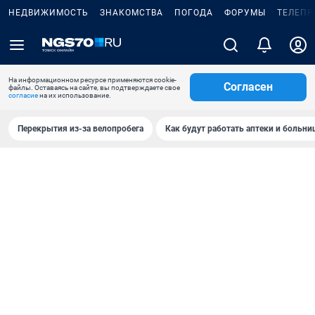
НЕДВИЖИМОСТЬ
ЗНАКОМСТВА
ПОГОДА
ФОРУМЫ
ТЕЛЕПР
На информационном ресурсе применяются cookie-
Согласен
файлы. Оставаясь на сайте, вы подтверждаете свое
согласие
на их использование.
Перекрытия из-за велопробега
Как будут работать аптеки и больн