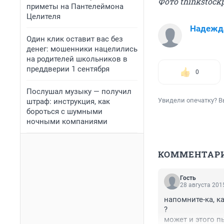
Фото thinkstock
приметы на Пантелеймона
Целителя
Надежд
Один клик оставит вас без
денег: мошенники нацелились
на родителей школьников в
преддверии 1 сентября
0
Послушал музыку — получил
Увидели опечатку? В
штраф: инструкция, как
бороться с шумными
ночными компаниями
КОММЕНТАР
Гость
28 августа 2015
напомните-ка, к
?

может и этого п