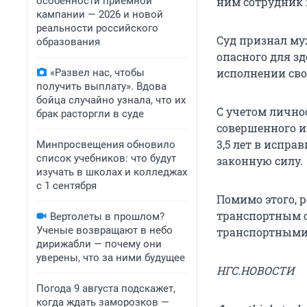
особенности приемной
ним сотрудник
кампании — 2026 и новой
реальности российского
Суд признал му
образования
опасного для з
исполнении сво
«Развел нас, чтобы
получить выплату». Вдова
бойца случайно узнала, что их
С учетом лично
брак расторгли в суде
совершенного и
3,5 лет в испр
Минпросвещения обновило
список учебников: что будут
законную силу.
изучать в школах и колледжах
с 1 сентября
Помимо этого, 
транспортным с
Вертолеты в прошлом?
Ученые возвращают в небо
транспортными с
дирижабли — почему они
уверены, что за ними будущее
НГС.НОВОСТИ
Погода 9 августа подскажет,
когда ждать заморозков —