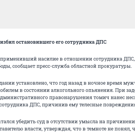
избил остановившего его сотрудника ДПС
 применивший насилие в отношении сотрудника ДПС,
оды, сообщает пресс-служба областной прокуратуры.
едании установлено, что год назад в ночное время му
обилем в состоянии алкогольного опьянения. При за
административного правонарушения томич нанес нес
 сотрудника ДПС, причинив ему телесные повреждени
ался убедить суд в отсутствии умысла на причинени
авителю власти, утверждая, что в темноте не понял, 