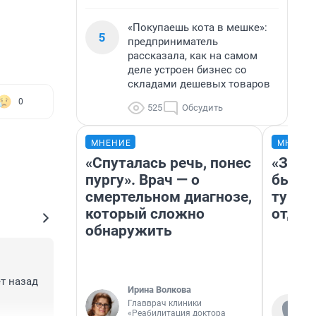
«Покупаешь кота в мешке»:
5
предприниматель
рассказала, как на самом
деле устроен бизнес со
складами дешевых товаров
0
525
Обсудить
МНЕНИЕ
МНЕНИ
«Спуталась речь, понес
«За н
пургу». Врач — о
были 
смертельном диагнозе,
турис
который сложно
отдых
обнаружить
т назад 
Ирина Волкова
Главврач клиники
«Реабилитация доктора