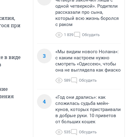
четверть закончил лишь с
одной четверкой». Родители
рассказали про сына,
силия,
который всю жизнь боролся
с раком
гося при
1 839
Обсудить
«Мы видим нового Нолана»:
3
е в виде
с каким настроем нужно
смотреть «Одиссею», чтобы
в
она не выглядела как фиаско
589
Обсудить
ние
ления
«Год они дрались»: как
4
сложилась судьба мейн-
кунов, которых пристраивали
в добрые руки. 10 приветов
от больших кошек
535
Обсудить