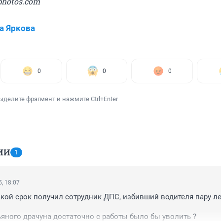
photos.com
а Яркова
0
0
0
ыделите фрагмент и нажмите Ctrl+Enter
ИИ
1
, 18:07
акой срок получил сотрудник ДПС, избивший водителя пару ле
ьяного драчуна достаточно с работы было бы уволить ?