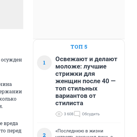
ТОП 5
Освежают и делают
 осужден
1
моложе: лучшие
стрижки для
женщин после 40 —
жчина
топ стильных
держании
вариантов от
колько
стилиста
я.
3 608
Обсудить
е вреда
что перед
«Последнюю в жизни
2