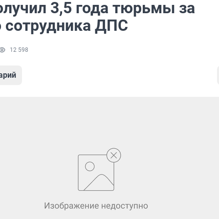
олучил 3,5 года тюрьмы за
о сотрудника ДПС
12 598
арий