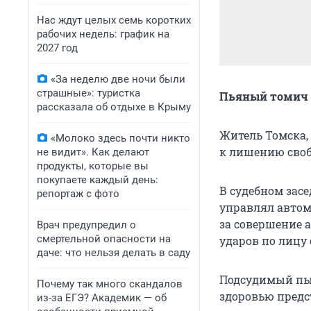
Нас ждут целых семь коротких
рабочих недель: график на
2027 год
«За неделю две ночи были
страшные»: туристка
Пьяный томич 
рассказала об отдыхе в Крыму
Житель Томска,
«Молоко здесь почти никто
к лишению своб
не видит». Как делают
продукты, которые вы
покупаете каждый день:
В судебном зас
репортаж с фото
управлял автом
за совершение 
Врач предупредил о
смертельной опасности на
ударов по лицу
даче: что нельзя делать в саду
Подсудимый пыт
Почему так много скандалов
здоровью предст
из-за ЕГЭ? Академик — об