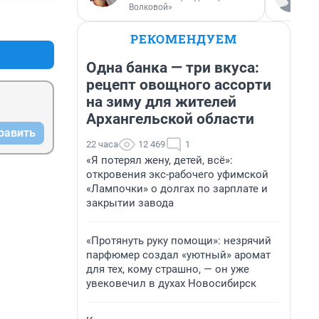
Волковой»
+18
–5
РЕКОМЕНДУЕМ
Одна банка — три вкуса:
рецепт овощного ассорти
на зиму для жителей
Архангельской области
равить
22 часа
12 469
1
«Я потерял жену, детей, всё»:
откровения экс-рабочего уфимской
«Лампочки» о долгах по зарплате и
закрытии завода
«Протянуть руку помощи»: незрячий
парфюмер создал «уютный» аромат
для тех, кому страшно, — он уже
увековечил в духах Новосибирск