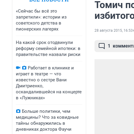
Томич п
«Сейчас бы всё это
избитог
запретили»: истории из
советского детства в
пионерских лагерях
28 августа 2015, 16:53
На какой срок отодвинули
1
коммент
реформу семейной ипотеки: в
правительстве назвали риски
Работает в клинике и
играет в театре — что
известно о сестре Вани
Дмитриенко,
оскандалившейся на концерте
в «Лужниках»
Больше политики, чем
медицины? Что за ковидные
тайны обнаружились в
дневниках доктора Фаучи