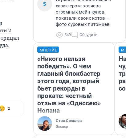
5
характером: хозяева
огромных мейн-кунов
показали своих котов —
и
фото суровых питомцев
сти 2
549
Обсудить
 отрицал
уда.
МНЕНИЕ
МНЕНИ
«Никого нельзя
Насле
победить». О чем
чудом
главный блокбастер
транс
этого года, который
разне
бьет рекорды в
совет
прокате: честный
отзыв на «Одиссею»
2
Нолана
Стас Соколов
Эксперт