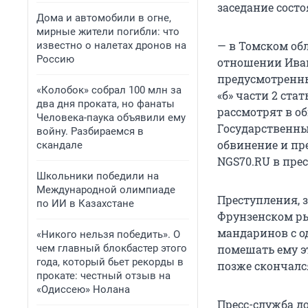
заседание состо
Дома и автомобили в огне,
мирные жители погибли: что
— в Томском обл
известно о налетах дронов на
Россию
отношении Иван
предусмотренных
«Колобок» собрал 100 млн за
«б» части 2 ста
два дня проката, но фанаты
рассмотрят в о
Человека-паука объявили ему
Государственн
войну. Разбираемся в
обвинение и пр
скандале
NGS70.RU в прес
Школьники победили на
Международной олимпиаде
Преступления, 
по ИИ в Казахстане
Фрунзенском ры
мандаринов с о
«Никого нельзя победить». О
чем главный блокбастер этого
помешать ему эт
года, который бьет рекорды в
позже скончался
прокате: честный отзыв на
«Одиссею» Нолана
Пресс-служба д