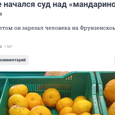
е начался суд над «мандари
»
том он зарезал человека на Фрунзенско
1 507
 комментарий