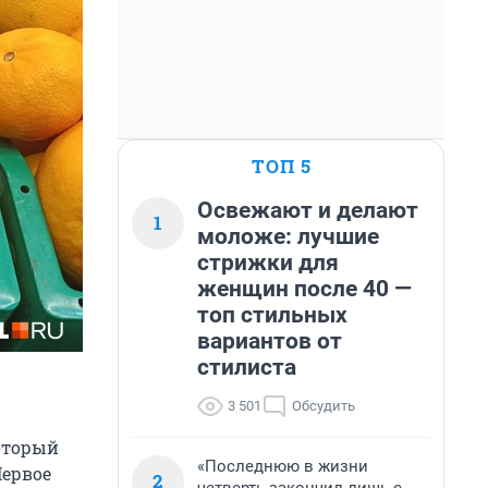
ТОП 5
Освежают и делают
1
моложе: лучшие
стрижки для
женщин после 40 —
топ стильных
вариантов от
стилиста
3 501
Обсудить
который
«Последнюю в жизни
Первое
2