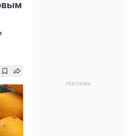
новым
м