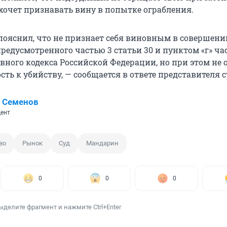
 хочет признавать вину в попытке ограбления.
ояснил, что не признает себя виновным в совершени
редусмотренного частью 3 статьи 30 и пунктом «г» ча
овного кодекса Российской Федерации, но при этом не
ть к убийству, — сообщается в ответе представителя с
 Семенов
ент
во
Рынок
Суд
Мандарин
0
0
0
ыделите фрагмент и нажмите Ctrl+Enter