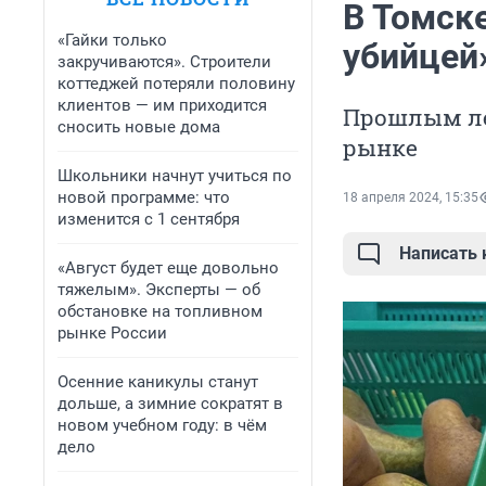
В Томск
«Гайки только
убийцей
закручиваются». Строители
коттеджей потеряли половину
клиентов — им приходится
Прошлым ле
сносить новые дома
рынке
Школьники начнут учиться по
новой программе: что
18 апреля 2024, 15:35
изменится с 1 сентября
Написать
«Август будет еще довольно
тяжелым». Эксперты — об
обстановке на топливном
рынке России
Осенние каникулы станут
дольше, а зимние сократят в
новом учебном году: в чём
дело