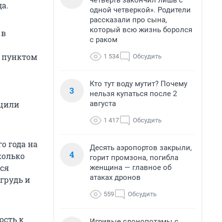
четверть закончил лишь с
а.
одной четверкой». Родители
рассказали про сына,
который всю жизнь боролся
 в
с раком
и пунктом
1 534
Обсудить
Кто тут воду мутит? Почему
3
нельзя купаться после 2
августа
бщили
1 417
Обсудить
о года на
Десять аэропортов закрыли,
4
колько
горит промзона, погибла
ся
женщина — главное об
атаках дронов
грудь и
559
Обсудить
ость к
Игривые слонопотамы с