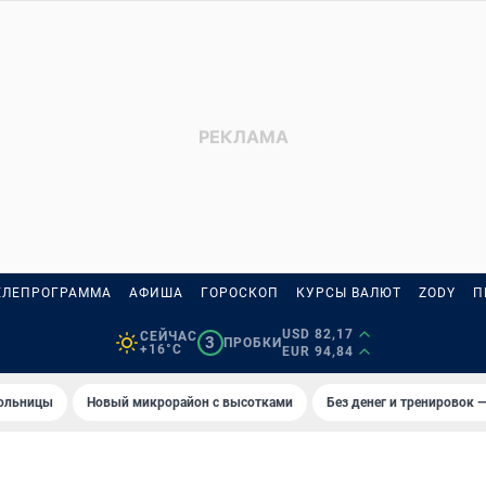
ЕЛЕПРОГРАММА
АФИША
ГОРОСКОП
КУРСЫ ВАЛЮТ
ZODY
П
USD 82,17
СЕЙЧАС
3
ПРОБКИ
+16°C
EUR 94,84
больницы
Новый микрорайон с высотками
Без денег и тренировок —