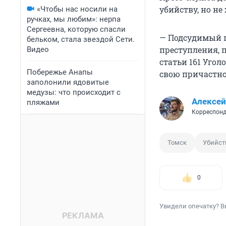
убийству, но не
«Чтобы нас носили на
ручках, мы любим»: нерпа
Сергеевна, которую спасли
— Подсудимый п
бельком, стала звездой Сети.
преступления, п
Видео
статьи 161 Угол
Побережье Анапы
свою причастнос
заполонили ядовитые
медузы: что происходит с
Алексей
пляжами
Корреспонд
Томск
Убийст
0
Увидели опечатку? В