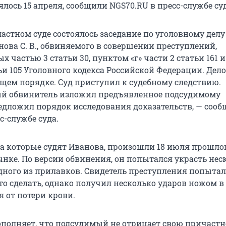
ялось 15 апреля, сообщили NGS70.RU в пресс-службе суд
астном суде состоялось заседание по уголовному делу
ова С. В., обвиняемого в совершении преступлений,
 частью 3 статьи 30, пунктом «г» части 2 статьи 161 
тьи 105 Уголовного кодекса Российской Федерации. Дело
бщем порядке. Суд приступил к судебному следствию.
ый обвинитель изложил предъявленное подсудимому
едложил порядок исследования доказательств, — соо
с-службе суда.
за которые судят Иванова, произошли 18 июля прошлог
нке. По версии обвинения, он попытался украсть нес
дного из прилавков. Свидетель преступления попытал
о сделать, однако получил несколько ударов ножом в 
 от потери крови.
ополняет, что подсудимый не отрицает свою причастн