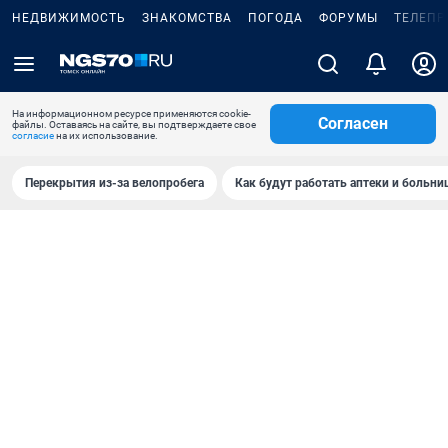
НЕДВИЖИМОСТЬ
ЗНАКОМСТВА
ПОГОДА
ФОРУМЫ
ТЕЛЕПР
На информационном ресурсе применяются cookie-
Согласен
файлы. Оставаясь на сайте, вы подтверждаете свое
согласие
на их использование.
Перекрытия из-за велопробега
Как будут работать аптеки и больн