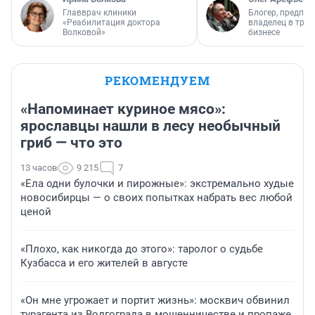
Главврач клиники
Блогер, предпри
«Реабилитация доктора
владелец в тра
Волковой»
бизнесе
РЕКОМЕНДУЕМ
«Напоминает куриное мясо»:
ярославцы нашли в лесу необычный
гриб — что это
13 часов
9 215
7
«Ела одни булочки и пирожные»: экстремально худые
новосибирцы — о своих попытках набрать вес любой
ценой
«Плохо, как никогда до этого»: таролог о судьбе
Кузбасса и его жителей в августе
«Он мне угрожает и портит жизнь»: москвич обвинил
турагента из Волгограда в мошенничестве и пропаже