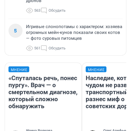
дронов
563
Обсудить
Игривые слонопотамы с характером: хозяева
5
огромных мейн-кунов показали своих котов
— фото суровых питомцев
561
Обсудить
МНЕНИЕ
МНЕНИЕ
«Спуталась речь, понес
Наследие, кото
пургу». Врач — о
чудом не разва
смертельном диагнозе,
транспортный 
который сложно
разнес миф о 
обнаружить
советских доро
Ирина Волкова
Олег Арефьев