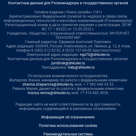
Контактные данные для Роскомнадзора и государственных органов
Сетевое издание «Томск онлайн» (18+)
Зарегистрировано Федеральной службой по надзору в сфере связи,
информационных технологий и массовых коммуникаций (Роскомнадзор)
Регистрационный номер и дата принятия решения о регистрации: ЭЛ №
ФС 77 – 83222 от 12.05.2022 г.
Учредитель: Общество с ограниченной ответственностью "ИНТЕРНЕТ
ТЕХНОЛОГИИ"
Главный редактор: Ефремов Анатолий Павлович
Адрес редакции: 630099, Россия, Новосибирск, ул. Ленина, д. 12, 6 этаж,
телефон 8 (383) 212-52-52, 8 (923) 157-00-00 (круглосуточно)
Электронный адрес редакции:
ngs70@shkulev.ru
Контактные данные для Роскомнадзора и государственных органов:
juristnsk@shkulev.ru
Техподдержка:
help@shkulev.ru
По вопросам коммерческого сотрудничества:
Жапарова Жанна, менеджер по работе с федеральными клиентами
zhanna.zhaparova@shkulev.ru
, моб. + 7 982 640 34 32
Ревина Мария, директор по работе с федеральными клиентами
mariya.revina@shkulev.ru
, моб. +7 910 402 4056
Редакция сайта не несет ответственности за достоверность
информации, содержащейся в рекламных объявлениях.
Информация об ограничениях
Политика использования cookies
Рекомендательные системы