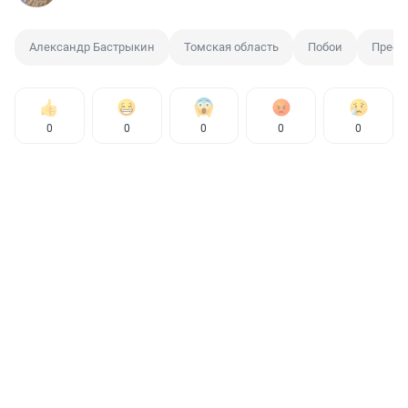
Александр Бастрыкин
Томская область
Побои
Прест
0
0
0
0
0