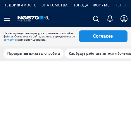
НЕДВИЖИМОСТЬ
ЗНАКОМСТВА
ПОГОДА
ФОРУМЫ
ТЕЛЕПР
На информационном ресурсе применяются cookie-
Согласен
файлы. Оставаясь на сайте, вы подтверждаете свое
согласие
на их использование.
Перекрытия из-за велопробега
Как будут работать аптеки и больн