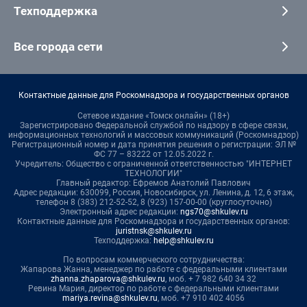
Техподдержка
Все города сети
Контактные данные для Роскомнадзора и государственных органов
Сетевое издание «Томск онлайн» (18+)
Зарегистрировано Федеральной службой по надзору в сфере связи,
информационных технологий и массовых коммуникаций (Роскомнадзор)
Регистрационный номер и дата принятия решения о регистрации: ЭЛ №
ФС 77 – 83222 от 12.05.2022 г.
Учредитель: Общество с ограниченной ответственностью "ИНТЕРНЕТ
ТЕХНОЛОГИИ"
Главный редактор: Ефремов Анатолий Павлович
Адрес редакции: 630099, Россия, Новосибирск, ул. Ленина, д. 12, 6 этаж,
телефон 8 (383) 212-52-52, 8 (923) 157-00-00 (круглосуточно)
Электронный адрес редакции:
ngs70@shkulev.ru
Контактные данные для Роскомнадзора и государственных органов:
juristnsk@shkulev.ru
Техподдержка:
help@shkulev.ru
По вопросам коммерческого сотрудничества:
Жапарова Жанна, менеджер по работе с федеральными клиентами
zhanna.zhaparova@shkulev.ru
, моб. + 7 982 640 34 32
Ревина Мария, директор по работе с федеральными клиентами
mariya.revina@shkulev.ru
, моб. +7 910 402 4056