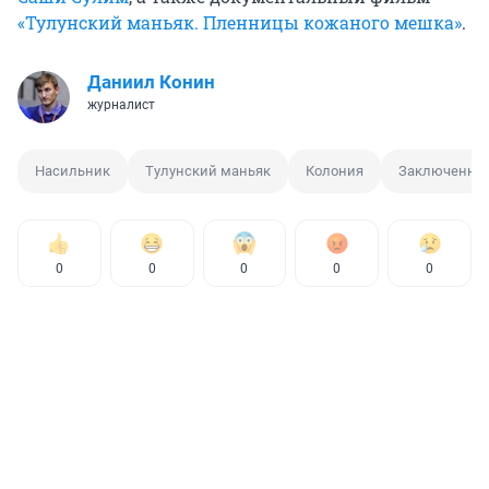
«Тулунский маньяк. Пленницы кожаного мешка»
.
Даниил Конин
журналист
Насильник
Тулунский маньяк
Колония
Заключенные
0
0
0
0
0