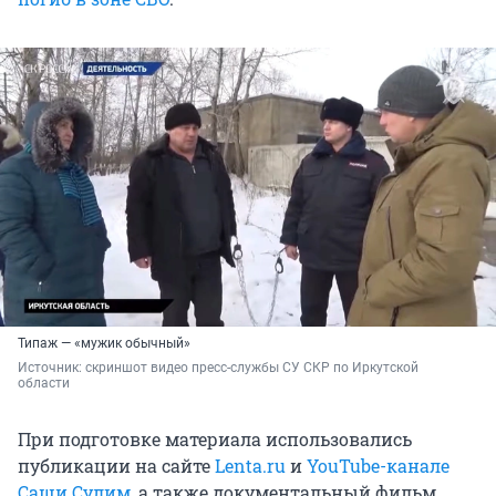
Типаж — «мужик обычный»
Источник: 
скриншот видео пресс-службы СУ СКР по Иркутской 
области
При подготовке материала использовались
публикации на сайте
Lenta.ru
и
YouTube-канале
Саши Сулим
, а также документальный фильм