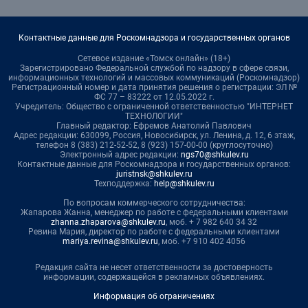
Контактные данные для Роскомнадзора и государственных органов
Сетевое издание «Томск онлайн» (18+)
Зарегистрировано Федеральной службой по надзору в сфере связи,
информационных технологий и массовых коммуникаций (Роскомнадзор)
Регистрационный номер и дата принятия решения о регистрации: ЭЛ №
ФС 77 – 83222 от 12.05.2022 г.
Учредитель: Общество с ограниченной ответственностью "ИНТЕРНЕТ
ТЕХНОЛОГИИ"
Главный редактор: Ефремов Анатолий Павлович
Адрес редакции: 630099, Россия, Новосибирск, ул. Ленина, д. 12, 6 этаж,
телефон 8 (383) 212-52-52, 8 (923) 157-00-00 (круглосуточно)
Электронный адрес редакции:
ngs70@shkulev.ru
Контактные данные для Роскомнадзора и государственных органов:
juristnsk@shkulev.ru
Техподдержка:
help@shkulev.ru
По вопросам коммерческого сотрудничества:
Жапарова Жанна, менеджер по работе с федеральными клиентами
zhanna.zhaparova@shkulev.ru
, моб. + 7 982 640 34 32
Ревина Мария, директор по работе с федеральными клиентами
mariya.revina@shkulev.ru
, моб. +7 910 402 4056
Редакция сайта не несет ответственности за достоверность
информации, содержащейся в рекламных объявлениях.
Информация об ограничениях