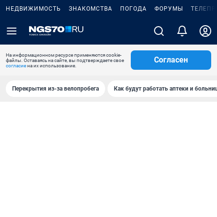
НЕДВИЖИМОСТЬ
ЗНАКОМСТВА
ПОГОДА
ФОРУМЫ
ТЕЛЕПР
На информационном ресурсе применяются cookie-
Согласен
файлы. Оставаясь на сайте, вы подтверждаете свое
согласие
на их использование.
Перекрытия из-за велопробега
Как будут работать аптеки и больн