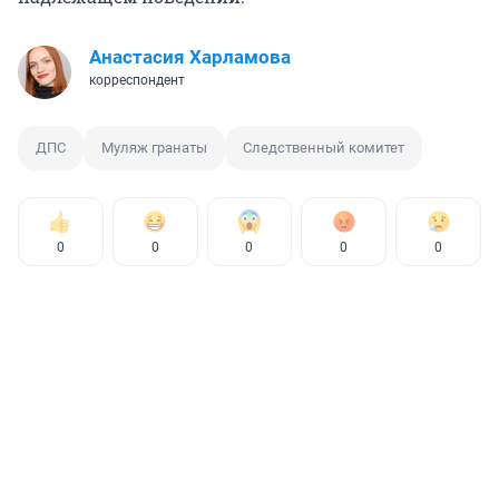
Анастасия Харламова
корреспондент
ДПС
Муляж гранаты
Следственный комитет
0
0
0
0
0