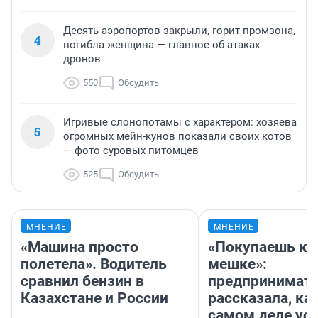
Десять аэропортов закрыли, горит промзона,
4
погибла женщина — главное об атаках
дронов
550
Обсудить
Игривые слонопотамы с характером: хозяева
5
огромных мейн-кунов показали своих котов
— фото суровых питомцев
525
Обсудить
МНЕНИЕ
МНЕНИЕ
«Машина просто
«Покупаешь ко
полетела». Водитель
мешке»:
сравнил бензин в
предпринимат
Казахстане и России
рассказала, как
самом деле ус