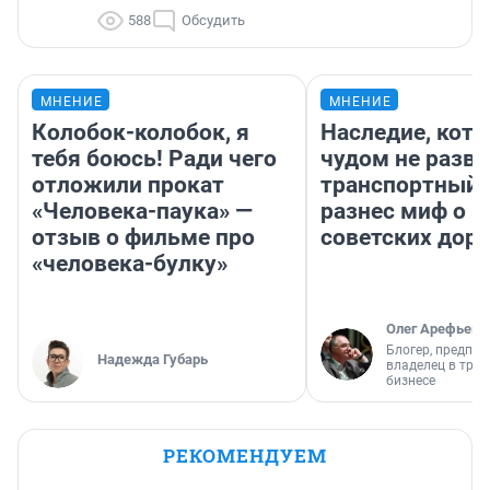
588
Обсудить
МНЕНИЕ
МНЕНИЕ
Колобок-колобок, я
Наследие, кото
тебя боюсь! Ради чего
чудом не разва
отложили прокат
транспортный 
«Человека-паука» —
разнес миф о 
отзыв о фильме про
советских доро
«человека-булку»
Олег Арефьев
Блогер, предпри
Надежда Губарь
владелец в тра
бизнесе
РЕКОМЕНДУЕМ