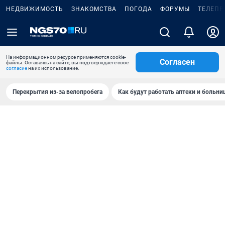
НЕДВИЖИМОСТЬ
ЗНАКОМСТВА
ПОГОДА
ФОРУМЫ
ТЕЛЕПР
На информационном ресурсе применяются cookie-
Согласен
файлы. Оставаясь на сайте, вы подтверждаете свое
согласие
на их использование.
Перекрытия из-за велопробега
Как будут работать аптеки и больн