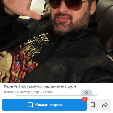
Песни Mr. Credo удалены с популярных платформ
Источник: 
Мистер Кредо / Vk.com
0
В этом году Mr. Credo попал в новый скандал — его
Комментарии
обвинили в мошенничестве
: 13 и 14 июля звезда