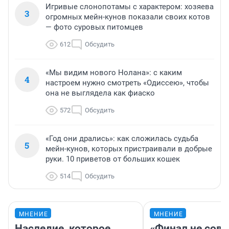
Игривые слонопотамы с характером: хозяева
3
огромных мейн-кунов показали своих котов
— фото суровых питомцев
612
Обсудить
«Мы видим нового Нолана»: с каким
4
настроем нужно смотреть «Одиссею», чтобы
она не выглядела как фиаско
572
Обсудить
«Год они дрались»: как сложилась судьба
5
мейн-кунов, которых пристраивали в добрые
руки. 10 приветов от больших кошек
514
Обсудить
МНЕНИЕ
МНЕНИЕ
Наследие, которое
«Финал не совп