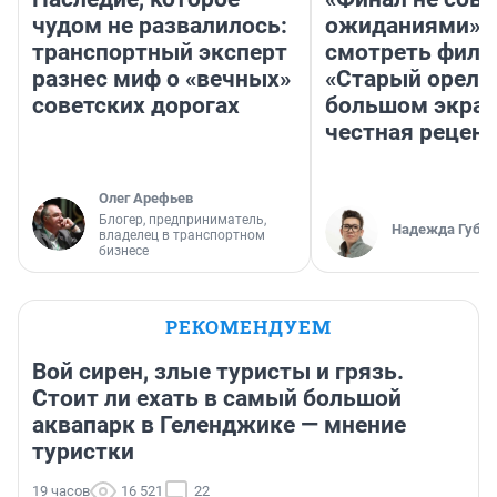
чудом не развалилось:
ожиданиями»: 
транспортный эксперт
смотреть фил
разнес миф о «вечных»
«Старый орел» 
советских дорогах
большом экран
честная рецен
Олег Арефьев
Блогер, предприниматель,
Надежда Губар
владелец в транспортном
бизнесе
РЕКОМЕНДУЕМ
Вой сирен, злые туристы и грязь.
Стоит ли ехать в самый большой
аквапарк в Геленджике — мнение
туристки
19 часов
16 521
22