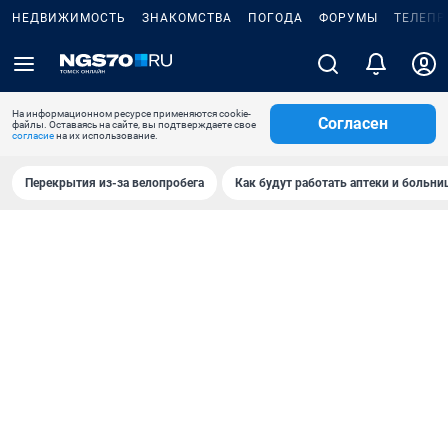
НЕДВИЖИМОСТЬ
ЗНАКОМСТВА
ПОГОДА
ФОРУМЫ
ТЕЛЕПР
На информационном ресурсе применяются cookie-
Согласен
файлы. Оставаясь на сайте, вы подтверждаете свое
согласие
на их использование.
Перекрытия из-за велопробега
Как будут работать аптеки и больн