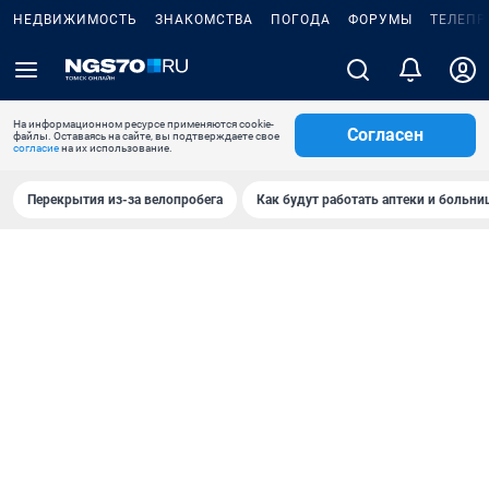
НЕДВИЖИМОСТЬ
ЗНАКОМСТВА
ПОГОДА
ФОРУМЫ
ТЕЛЕПР
На информационном ресурсе применяются cookie-
Согласен
файлы. Оставаясь на сайте, вы подтверждаете свое
согласие
на их использование.
Перекрытия из-за велопробега
Как будут работать аптеки и больн