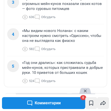
3
огромных мейн-кунов показали своих котов
— фото суровых питомцев
636
Обсудить
«Мы видим нового Нолана»: с каким
4
настроем нужно смотреть «Одиссею», чтобы
она не выглядела как фиаско
582
Обсудить
«Год они дрались»: как сложилась судьба
5
мейн-кунов, которых пристраивали в добрые
руки. 10 приветов от больших кошек
524
Обсудить
0
МНЕНИЕ
МНЕНИЕ
Комментарии
Мой банк меня
«Никого нельз