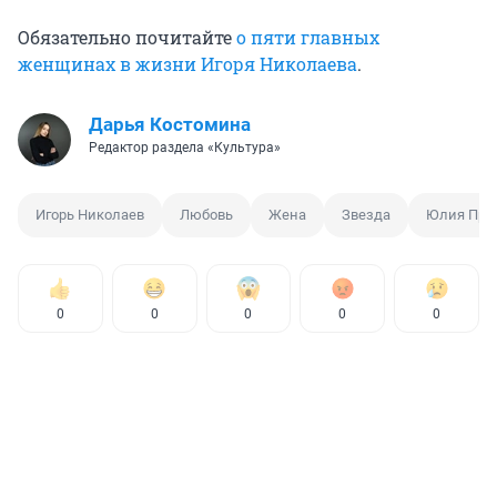
Обязательно почитайте
о пяти главных
женщинах в жизни Игоря Николаева
.
Дарья Костомина
Редактор раздела «Культура»
Игорь Николаев
Любовь
Жена
Звезда
Юлия Про
0
0
0
0
0