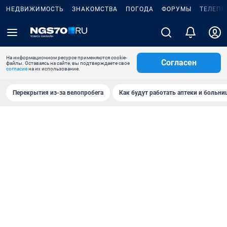
НЕДВИЖИМОСТЬ
ЗНАКОМСТВА
ПОГОДА
ФОРУМЫ
ТЕЛЕПР
На информационном ресурсе применяются cookie-
Согласен
файлы. Оставаясь на сайте, вы подтверждаете свое
согласие
на их использование.
Перекрытия из-за велопробега
Как будут работать аптеки и больн