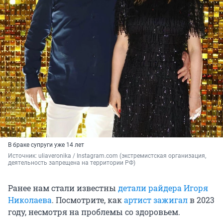
В браке супруги уже 14 лет
Источник: 
uliaveronika / Instagram.com (экстремистская организация, 
деятельность запрещена на территории РФ)
Ранее нам стали известны
детали райдера Игоря
Николаева
. Посмотрите, как
артист зажигал
в 2023
году, несмотря на проблемы со здоровьем.