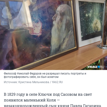
Философ Николай Федоров не разрешал писать портреты и
фотографировать себя, он был аскетом
Источник: 
Кристина Мельникова / YA62.RU
В 1829 году в селе Ключи под Сасовом на свет
появился маленький Коля —
незаконнорожденный сын князя Павла Гагарина.