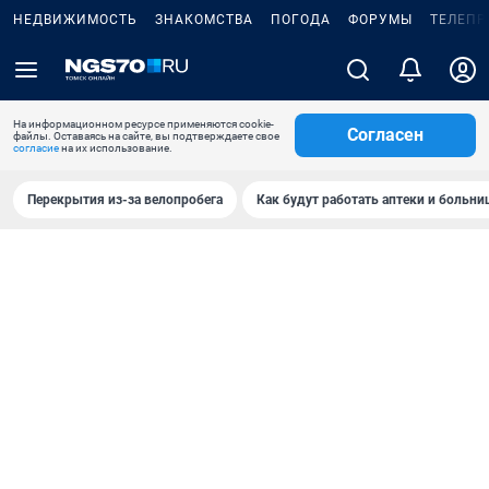
НЕДВИЖИМОСТЬ
ЗНАКОМСТВА
ПОГОДА
ФОРУМЫ
ТЕЛЕПР
На информационном ресурсе применяются cookie-
Согласен
файлы. Оставаясь на сайте, вы подтверждаете свое
согласие
на их использование.
Перекрытия из-за велопробега
Как будут работать аптеки и больн