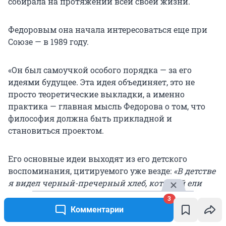
собирала на протяжении всей своей жизни.
Федоровым она начала интересоваться еще при
Союзе — в 1989 году.
«Он был самоучкой особого порядка — за его
идеями будущее. Эта идея объединяет, это не
просто теоретические выкладки, а именно
практика — главная мысль Федорова о том, что
философия должна быть прикладной и
становиться проектом.
Его основные идеи выходят из его детского
воспоминания, цитируемого уже везде:
«В детстве
я видел черный-пречерный хлеб, который ели
крестьяне, я узнал, что существует война, где
3
люди убивают друг друга, я узнал, что родные —
Комментарии
это не родные»
.