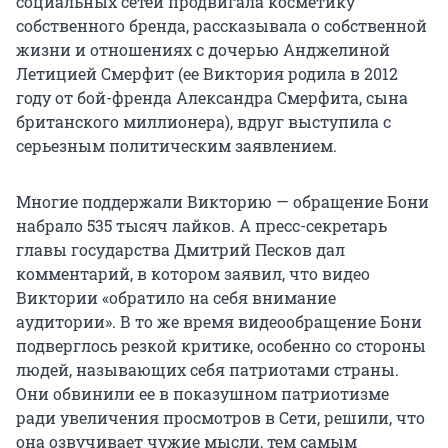
социальных сетей продвигала косметику
собственного бренда, рассказывала о собственной
жизни и отношениях с дочерью Анджелиной
Летицией Смерфит (ее Виктория родила в 2012
году от бой-френда Александра Смерфита, сына
британского миллионера), вдруг выступила с
серьезным политическим заявлением.
Многие поддержали Викторию — обращение Бони
набрало 535 тысяч лайков. А пресс-секретарь
главы государства Дмитрий Песков дал
комментарий, в котором заявил, что видео
Виктории «обратило на себя внимание
аудитории». В то же время видеообращение Бони
подверглось резкой критике, особенно со стороны
людей, называющих себя патриотами страны.
Они обвинили ее в показушном патриотизме
ради увеличения просмотров в Сети, решили, что
она озвучивает чужие мысли, тем самым