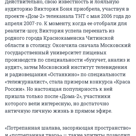
Действительно, свою известность и лояльную
аудиторию Виктория Боня приобрела, участвуя в
проекте «Дом-2» телеканала ТНТ с мая 2006 года до
апреля 2007-го. К моменту, когда ее отобрали для
реалити-шоу, Виктория успела переехать из
родного города Краснокаменска Читинской
области в столицу. Окончила сначала Московский
государственный университет пищевых
производств по специальности «бухучет, анализ и
аудит», затем Московский институт телевидения
и радиовещания «Останкино» по специальности
«тележурналист», стала призером конкурса «Краса
России». Но настоящая популярность к ней
пришла только после «Дома-2», участники
которого вели интересную, но достаточно
античную личную жизнь в прямом эфире.
«Потрепанная шалава, засоряющая пространство»
и «потрепанная тварь» — такие эпитеты позволил