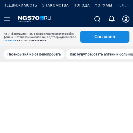
НЕДВИЖИМОСТЬ
ЗНАКОМСТВА
ПОГОДА
ФОРУМЫ
ТЕЛЕПР
На информационном ресурсе применяются cookie-
Согласен
файлы. Оставаясь на сайте, вы подтверждаете свое
согласие
на их использование.
Перекрытия из-за велопробега
Как будут работать аптеки и больн