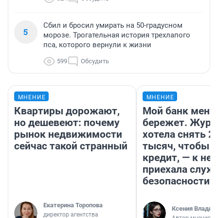
Сбил и бросил умирать на 50-градусном
5
морозе. Трогательная история трехлапого
пса, которого вернули к жизни
599
Обсудить
МНЕНИЕ
МНЕНИЕ
Квартиры дорожают,
Мой банк меня
но дешевеют: почему
бережет. Журн
рынок недвижимости
хотела снять 2
сейчас такой странный
тысяч, чтобы п
кредит, — к не
приехала служ
безопасности
Екатерина Торопова
Ксения Владим
директор агентства