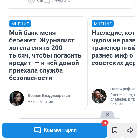
500
Обсудить
МНЕНИЕ
МНЕНИЕ
Мой банк меня
Наследие, кото
бережет. Журналист
чудом не разва
хотела снять 200
транспортный 
тысяч, чтобы погасить
разнес миф о 
кредит, — к ней домой
советских доро
приехала служба
безопасности
Олег Арефьев
Блогер, предпри
Ксения Владимирская
владелец в тра
Автор мнения
бизнесе
0
РЕКОМЕНДУЕМ
Комментарии
«Год преследовал и облил кислотой».