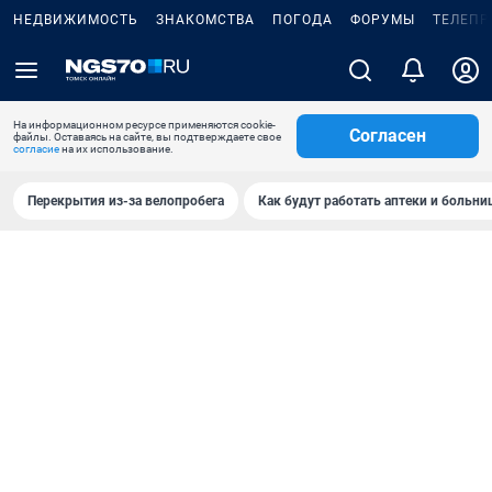
НЕДВИЖИМОСТЬ
ЗНАКОМСТВА
ПОГОДА
ФОРУМЫ
ТЕЛЕПР
На информационном ресурсе применяются cookie-
Согласен
файлы. Оставаясь на сайте, вы подтверждаете свое
согласие
на их использование.
Перекрытия из-за велопробега
Как будут работать аптеки и больн