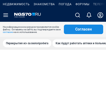
НЕДВИЖИМОСТЬ
ЗНАКОМСТВА
ПОГОДА
ФОРУМЫ
ТЕЛЕПР
На информационном ресурсе применяются cookie-
Согласен
файлы. Оставаясь на сайте, вы подтверждаете свое
согласие
на их использование.
Перекрытия из-за велопробега
Как будут работать аптеки и больн