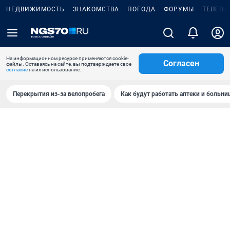
НЕДВИЖИМОСТЬ
ЗНАКОМСТВА
ПОГОДА
ФОРУМЫ
ТЕЛЕПР
На информационном ресурсе применяются cookie-
Согласен
файлы. Оставаясь на сайте, вы подтверждаете свое
согласие
на их использование.
Перекрытия из-за велопробега
Как будут работать аптеки и больн