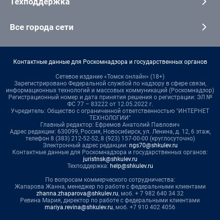
Техподдержка
Все города сети
Контактные данные для Роскомнадзора и государственных органов
Сетевое издание «Томск онлайн» (18+)
Зарегистрировано Федеральной службой по надзору в сфере связи,
информационных технологий и массовых коммуникаций (Роскомнадзор)
Регистрационный номер и дата принятия решения о регистрации: ЭЛ №
ФС 77 – 83222 от 12.05.2022 г.
Учредитель: Общество с ограниченной ответственностью "ИНТЕРНЕТ
ТЕХНОЛОГИИ"
Главный редактор: Ефремов Анатолий Павлович
Адрес редакции: 630099, Россия, Новосибирск, ул. Ленина, д. 12, 6 этаж,
телефон 8 (383) 212-52-52, 8 (923) 157-00-00 (круглосуточно)
Электронный адрес редакции:
ngs70@shkulev.ru
Контактные данные для Роскомнадзора и государственных органов:
juristnsk@shkulev.ru
Техподдержка:
help@shkulev.ru
По вопросам коммерческого сотрудничества:
Жапарова Жанна, менеджер по работе с федеральными клиентами
zhanna.zhaparova@shkulev.ru
, моб. + 7 982 640 34 32
Ревина Мария, директор по работе с федеральными клиентами
mariya.revina@shkulev.ru
, моб. +7 910 402 4056