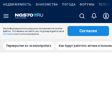
НЕДВИЖИМОСТЬ
ЗНАКОМСТВА
ПОГОДА
ФОРУМЫ
ТЕЛЕПР
На информационном ресурсе применяются cookie-
Согласен
файлы. Оставаясь на сайте, вы подтверждаете свое
согласие
на их использование.
Перекрытия из-за велопробега
Как будут работать аптеки и больн