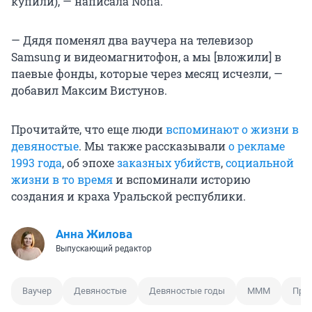
купили), — написала Nona.
— Дядя поменял два ваучера на телевизор
Samsung и видеомагнитофон, а мы [вложили] в
паевые фонды, которые через месяц исчезли, —
добавил Максим Вистунов.
Прочитайте, что еще люди
вспоминают о жизни в
девяностые
. Мы также рассказывали
о рекламе
1993 года
, об эпохе
заказных убийств
,
социальной
жизни в то время
и вспоминали историю
создания и краха Уральской республики.
Анна Жилова
Выпускающий редактор
Ваучер
Девяностые
Девяностые годы
МММ
При