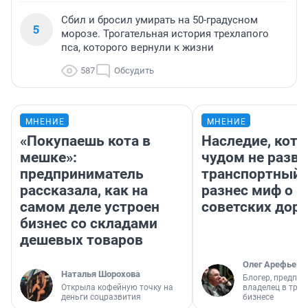
Сбил и бросил умирать на 50-градусном
5
морозе. Трогательная история трехлапого
пса, которого вернули к жизни
587
Обсудить
МНЕНИЕ
МНЕНИЕ
«Покупаешь кота в
Наследие, кото
мешке»:
чудом не разва
предприниматель
транспортный 
рассказала, как на
разнес миф о 
самом деле устроен
советских доро
бизнес со складами
дешевых товаров
Олег Арефьев
Наталья Шорохова
Блогер, предпри
Открыла кофейную точку на
владелец в тра
деньги соцразвития
бизнесе