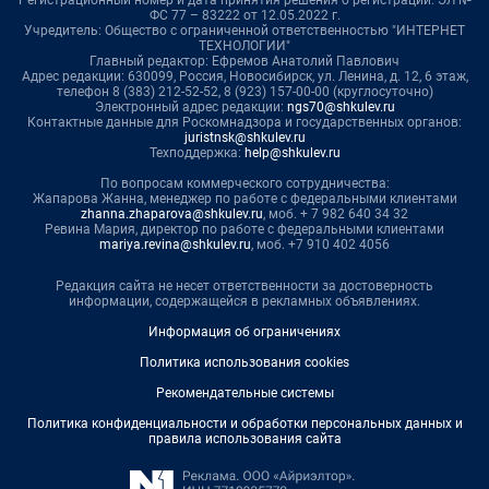
Регистрационный номер и дата принятия решения о регистрации: ЭЛ №
ФС 77 – 83222 от 12.05.2022 г.
Учредитель: Общество с ограниченной ответственностью "ИНТЕРНЕТ
ТЕХНОЛОГИИ"
Главный редактор: Ефремов Анатолий Павлович
Адрес редакции: 630099, Россия, Новосибирск, ул. Ленина, д. 12, 6 этаж,
телефон 8 (383) 212-52-52, 8 (923) 157-00-00 (круглосуточно)
Электронный адрес редакции:
ngs70@shkulev.ru
Контактные данные для Роскомнадзора и государственных органов:
juristnsk@shkulev.ru
Техподдержка:
help@shkulev.ru
По вопросам коммерческого сотрудничества:
Жапарова Жанна, менеджер по работе с федеральными клиентами
zhanna.zhaparova@shkulev.ru
, моб. + 7 982 640 34 32
Ревина Мария, директор по работе с федеральными клиентами
mariya.revina@shkulev.ru
, моб. +7 910 402 4056
Редакция сайта не несет ответственности за достоверность
информации, содержащейся в рекламных объявлениях.
Информация об ограничениях
Политика использования cookies
Рекомендательные системы
Политика конфиденциальности и обработки персональных данных и
правила использования сайта