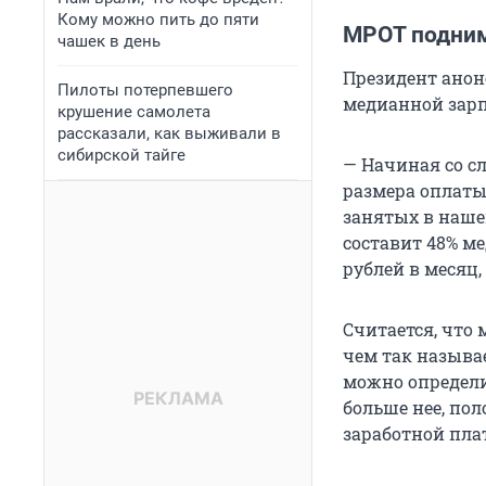
Кому можно пить до пяти
МРОТ подни
чашек в день
Президент анон
Пилоты потерпевшего
медианной зарпл
крушение самолета
рассказали, как выживали в
сибирской тайге
— Начиная со с
размера оплаты
занятых в наше
составит 48% м
рублей в месяц,
Считается, что
чем так называе
можно определи
больше нее, по
заработной пла