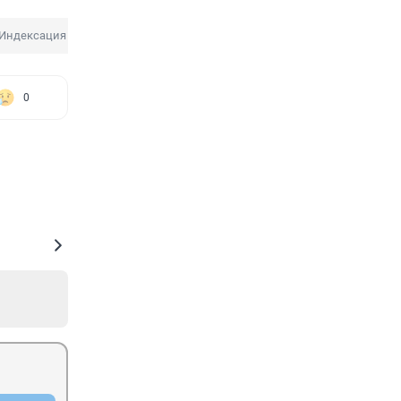
Индексация пенсии
Пенсия
Дизайн банкнот
0