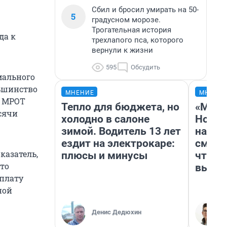
Сбил и бросил умирать на 50-
5
градусном морозе.
Трогательная история
да к
трехлапого пса, которого
вернули к жизни
595
Обсудить
мального
льшинство
МНЕНИЕ
МНЕНИ
у МРОТ
Тепло для бюджета, но
«Мы в
сячи
холодно в салоне
Нолан
зимой. Водитель 13 лет
настр
ездит на электрокаре:
смотр
казатель,
плюсы и минусы
чтобы
 то
выгля
плату
ной
Денис Дедюхин