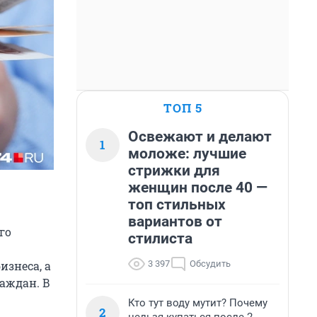
ТОП 5
Освежают и делают
1
моложе: лучшие
стрижки для
женщин после 40 —
топ стильных
вариантов от
го
стилиста
3 397
Обсудить
изнеса, а
аждан. В
Кто тут воду мутит? Почему
2