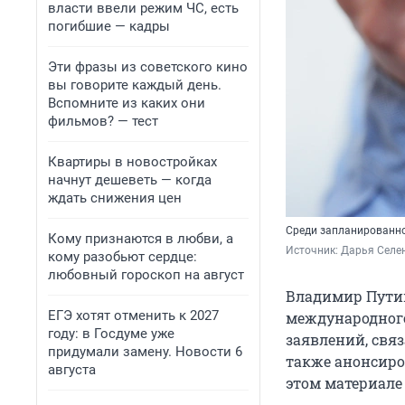
власти ввели режим ЧС, есть
погибшие — кадры
Эти фразы из советского кино
вы говорите каждый день.
Вспомните из каких они
фильмов? — тест
Квартиры в новостройках
начнут дешеветь — когда
ждать снижения цен
Среди запланированно
Кому признаются в любви, а
Источник: 
Дарья Селен
кому разобьют сердце:
любовный гороскоп на август
Владимир Пути
ЕГЭ хотят отменить к 2027
международного
году: в Госдуме уже
заявлений, свя
придумали замену. Новости 6
также анонсиро
августа
этом материале