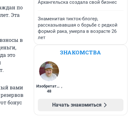
Архангельска создала свой бизнес
аждан по
лет. Эта
Знаменитая тикток-блогер,
рассказывавшая о борьбе с редкой
формой рака, умерла в возрасте 26
лет
взносы в
еньги,
ЗНАКОМСТВА
да это
я
т.
Изобретатель
,
нный вами
48
 резервов
тот бонус
Начать знакомиться