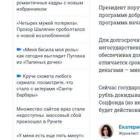
романтичные кадры с новым
Президент пору
избранником
программе добр
программа начал
«Четырех мужей потеряла»:
Прохор Шаляпин проболтался
о новой возлюбленной
Для долгосрочн
негосударствен
«Меня бесила моя роль»:
обеспечивая до
как сегодня выглядит Пуговка
отличается срок
из «Папиных дочек»
деньгами — мин
Круче сюжета любого
сериала: посмотрите, что
Сейчас государ
стало с актерами «Санта-
рубль докидыва
Барбары»
Соцфонда (но не
Множество сайтов враз стали
будет действова
недоступны: массовый сбой
произошел в Рунете
Екатери
Журналист 
«У меня есть еще пять минут»: