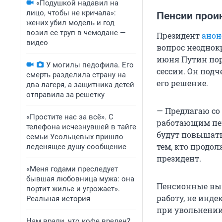
«Подушкой надавил на
лицо, чтобы не кричала»:
Пенсии прои
жених убил модель и год
возил ее труп в чемодане —
Президент
анон
видео
вопрос неоднок
июня Путин пор
У могилы педофила. Его
сессии. Он подч
смерть разделила страну на
его решение.
два лагеря, а защитника детей
отправила за решетку
— Предлагаю со
«Простите нас за всё». С
работающим пен
телефона исчезнувшей в тайге
будут повышать
семьи Усольцевых пришло
тем, кто продол
леденящее душу сообщение
президент.
«Меня годами преследует
бывшая любовница мужа: она
Пенсионные выпл
портит жилье и угрожает».
работу, не инде
Реальная история
при увольнении
Нам врали, что кофе вреден?