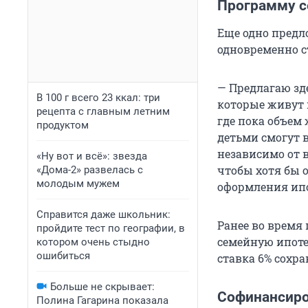
Программу с
Еще одно предл
одновременно с
— Предлагаю зд
В 100 г всего 23 ккал: три
которые живут 
рецепта с главным летним
где пока объем
продуктом
детьми смогут 
независимо от 
«Ну вот и всё»: звезда
чтобы хотя бы 
«Дома-2» развелась с
молодым мужем
оформления ипо
Справится даже школьник:
Ранее во время
пройдите тест по географии, в
семейную ипотек
котором очень стыдно
ошибиться
ставка 6% сохра
Больше не скрывает:
Софинансиро
Полина Гагарина показала