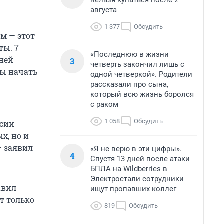
нельзя купаться после 2
августа
1 377
Обсудить
м — этот
ты. 7
«Последнюю в жизни
нней
3
четверть закончил лишь с
бы начать
одной четверкой». Родители
рассказали про сына,
который всю жизнь боролся
с раком
1 058
Обсудить
нсии
х, но и
— заявил
«Я не верю в эти цифры».
4
Спустя 13 дней после атаки
БПЛА на Wildberries в
Электростали сотрудники
авил
ищут пропавших коллег
т только
819
Обсудить