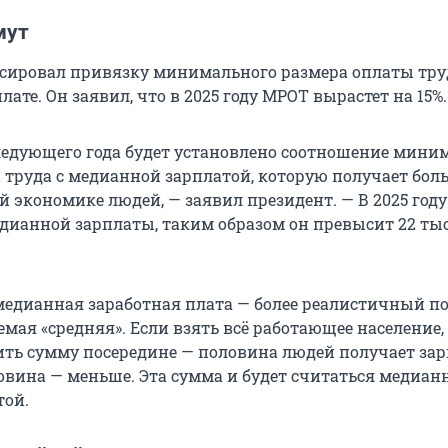
мут
сировал привязку минимального размера оплаты тру
ате. Он заявил, что в 2025 году МРОТ вырастет на 15%.
ледующего года будет установлено соотношение мини
 труда с медианной зарплатой, которую получает бо
й экономике людей, — заявил президент. — В 2025 год
едианной зарплаты, таким образом он превысит 22 ты
 медианная заработная плата — более реалистичный по
мая «средняя». Если взять всё работающее население,
ть сумму посередине — половина людей получает зар
ловина — меньше. Эта сумма и будет считаться медиан
той.