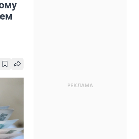
кому
ьем