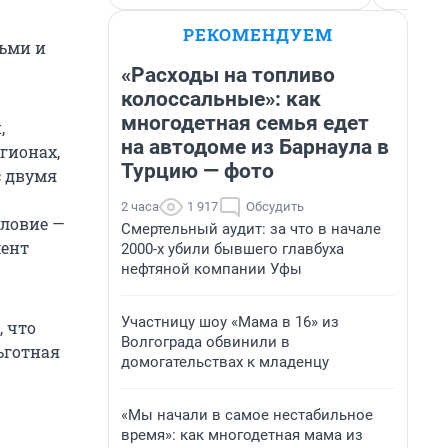
РЕКОМЕНДУЕМ
тьми и
«Расходы на топливо
колоссальные»: как
многодетная семья едет
,
на автодоме из Барнаула в
гионах,
Турцию — фото
с двумя
2 часа
1 917
Обсудить
словие —
Смертельный аудит: за что в начале
мент
2000-х убили бывшего главбуха
нефтяной компании Уфы
Участницу шоу «Мама в 16» из
 что
Волгограда обвинили в
льготная
домогательствах к младенцу
«Мы начали в самое нестабильное
время»: как многодетная мама из