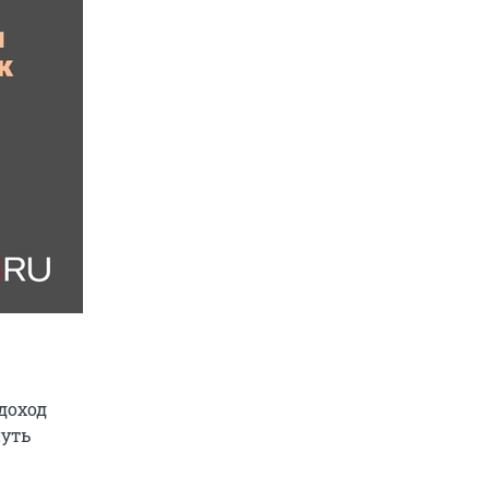
доход
нуть