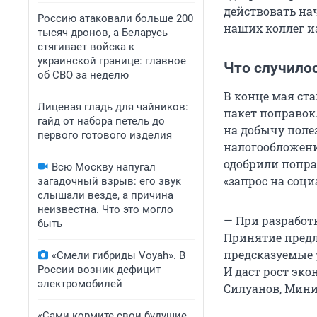
действовать нач
Россию атаковали больше 200
наших коллег и
тысяч дронов, а Беларусь
стягивает войска к
украинской границе: главное
Что случило
об СВО за неделю
В конце мая ст
Лицевая гладь для чайников:
пакет поправок
гайд от набора петель до
на добычу поле
первого готового изделия
налогообложения
одобрили попра
Всю Москву напугал
«запрос на соц
загадочный взрыв: его звук
слышали везде, а причина
неизвестна. Что это могло
— При разработ
быть
Принятие предл
предсказуемые 
«Смели гибриды Voyah». В
России возник дефицит
И даст рост эк
электромобилей
Силуанов, Мини
«Сами кормите свои будущие