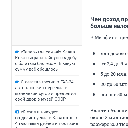
Чей доход пр
больше нало
В Минфине пре
«Теперь мы семья!» Клава
для доходов
Кока сыграла тайную свадьбу
от 2,4 до 5 
с богатым блогером. В какую
сумму всё обошлось
5 до 20 млн 
С детства грезил о ГАЗ-24:
20 до 50 мл
автоплюшкин переехал в
маленький хутор и превратил
свыше 50 мл
свой двор в музей СССР
Власти объясни
«Я ехал в никуда»:
около 2 миллио
геодезист уехал в Казахстан с
4 тысячами рублей и построил
размере 200 ты