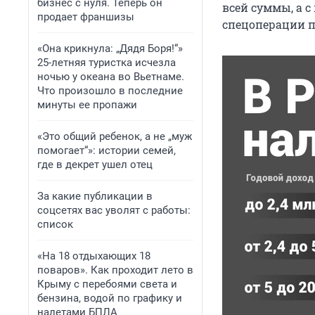
бизнес с нуля. Теперь он
всей суммы, а 
продает франшизы
спецоперации п
«Она крикнула: „Дядя Боря!“»
25-летняя туристка исчезла
ночью у океана во Вьетнаме.
Что произошло в последние
минуты ее пропажи
«Это общий ребенок, а не „муж
помогает“»: истории семей,
где в декрет ушел отец
За какие публикации в
соцсетях вас уволят с работы:
список
«На 18 отдыхающих 18
поваров». Как проходит лето в
Крыму с перебоями света и
бензина, водой по графику и
налетами БПЛА