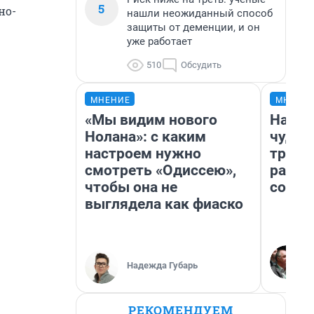
5
но-
нашли неожиданный способ
защиты от деменции, и он
уже работает
510
Обсудить
МНЕНИЕ
МНЕНИ
«Мы видим нового
Насле
Нолана»: с каким
чудом
настроем нужно
транс
смотреть «Одиссею»,
разне
чтобы она не
совет
выглядела как фиаско
Надежда Губарь
РЕКОМЕНДУЕМ