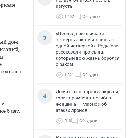
нельзя купаться после 2
ериале
августа
1 402
Обсудить
«Последнюю в жизни
3
четверть закончил лишь с
лый дом
одной четверкой». Родители
изаций,
рассказали про сына,
мы
который всю жизнь боролся
е
с раком
называют
1 321
Обсудить
Десять аэропортов закрыли,
4
горит промзона, погибла
 и
женщина — главное об
атаках дронов
е 6 лет.
543
Обсудить
Риск ниже на треть: ученые