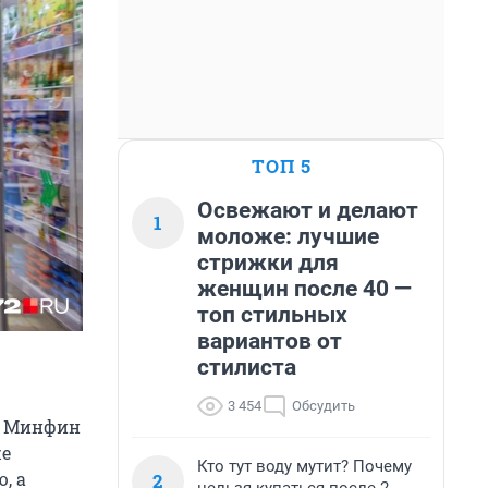
ТОП 5
Освежают и делают
1
моложе: лучшие
стрижки для
женщин после 40 —
топ стильных
вариантов от
стилиста
3 454
Обсудить
. Минфин
же
Кто тут воду мутит? Почему
, а
2