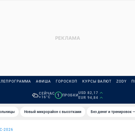
ЕЛЕПРОГРАММА
АФИША
ГОРОСКОП
КУРСЫ ВАЛЮТ
ZODY
П
USD 82,17
СЕЙЧАС
1
ПРОБКИ
+16°C
EUR 94,84
больницы
Новый микрорайон с высотками
Без денег и тренировок —
С-2026