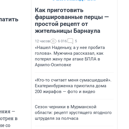
Как приготовить
фаршированные перцы —
латить
простой рецепт от
жительницы Барнаула
12 часов
6 016
5
«Нашел Наденьку, а у нее пробита
голова». Мужчина рассказал, как
потерял жену при атаке БПЛА в
Архипо-Осиповке
«Кто-то считает меня сумасшедшей».
Екатеринбурженка приютила дома
200 жирафов — фото и видео
Сезон черники в Мурманской
ения —
области: рецепт хрустящего ягодного
отрен в
штруделя за полчаса
е со