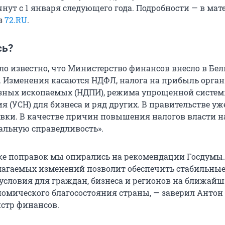
нут с 1 января следующего года. Подробности — в мат
з
72.RU
.
сь?
ало известно, что Министерство финансов внесло в Бе
. Изменения касаются НДФЛ, налога на прибыль орган
зных ископаемых (НДПИ), режима упрощенной систе
 (УСН) для бизнеса и ряд других. В правительстве уж
вки. В качестве причин повышения налогов власти 
иальную справедливость».
ке поправок мы опирались на рекомендации Госдумы.
агаемых изменений позволит обеспечить стабильные
условия для граждан, бизнеса и регионов на ближайши
ономического благосостояния страны, — заверил Антон
стр финансов.