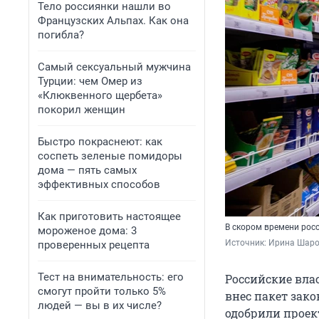
Тело россиянки нашли во
Французских Альпах. Как она
погибла?
Самый сексуальный мужчина
Турции: чем Омер из
«Клюквенного щербета»
покорил женщин
Быстро покраснеют: как
соспеть зеленые помидоры
дома — пять самых
эффективных способов
Как приготовить настоящее
В скором времени рос
мороженое дома: 3
Источник: 
Ирина Шаров
проверенных рецепта
Тест на внимательность: его
Российские вла
смогут пройти только 5%
внес пакет зак
людей — вы в их числе?
одобрили проек