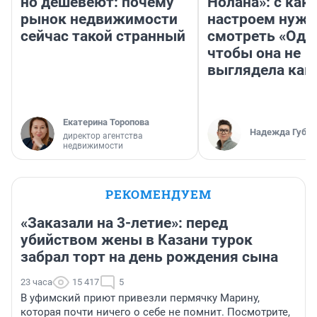
но дешевеют: почему
Нолана»: с как
рынок недвижимости
настроем нужн
сейчас такой странный
смотреть «Оди
чтобы она не
выглядела как
Екатерина Торопова
Надежда Губар
директор агентства
недвижимости
РЕКОМЕНДУЕМ
«Заказали на 3-летие»: перед
убийством жены в Казани турок
забрал торт на день рождения сына
23 часа
15 417
5
В уфимский приют привезли пермячку Марину,
которая почти ничего о себе не помнит. Посмотрите,