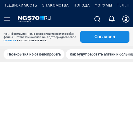
НЕДВИЖИМОСТЬ
ЗНАКОМСТВА
ПОГОДА
ФОРУМЫ
ТЕЛЕПР
На информационном ресурсе применяются cookie-
Согласен
файлы. Оставаясь на сайте, вы подтверждаете свое
согласие
на их использование.
Перекрытия из-за велопробега
Как будут работать аптеки и больн