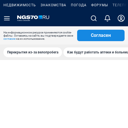
НЕДВИЖИМОСТЬ
ЗНАКОМСТВА
ПОГОДА
ФОРУМЫ
ТЕЛЕПР
На информационном ресурсе применяются cookie-
Согласен
файлы. Оставаясь на сайте, вы подтверждаете свое
согласие
на их использование.
Перекрытия из-за велопробега
Как будут работать аптеки и больн