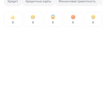
Кредит
Кредитные карты
Финансовая грамотность
Д
0
0
0
0
0