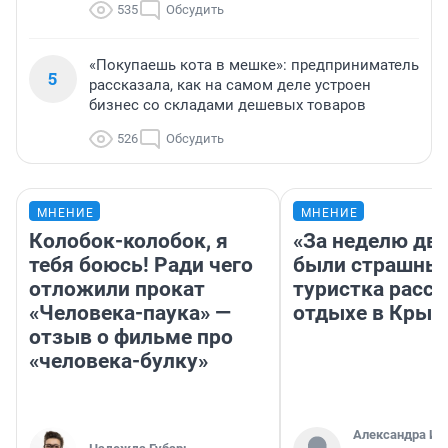
535
Обсудить
«Покупаешь кота в мешке»: предприниматель
5
рассказала, как на самом деле устроен
бизнес со складами дешевых товаров
526
Обсудить
МНЕНИЕ
МНЕНИЕ
Колобок-колобок, я
«За неделю две
тебя боюсь! Ради чего
были страшные
отложили прокат
туристка расск
«Человека-паука» —
отдыхе в Крым
отзыв о фильме про
«человека-булку»
Александра Ис