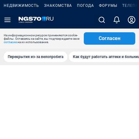
НЕДВИЖИМОСТЬ
ЗНАКОМСТВА
ПОГОДА
ФОРУМЫ
ТЕЛЕПР
На информационном ресурсе применяются cookie-
Согласен
файлы. Оставаясь на сайте, вы подтверждаете свое
согласие
на их использование.
Перекрытия из-за велопробега
Как будут работать аптеки и больн