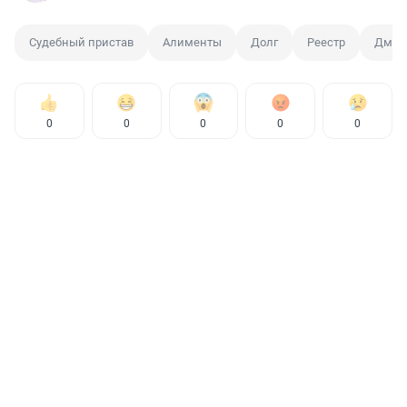
Судебный пристав
Алименты
Долг
Реестр
Дмит
0
0
0
0
0