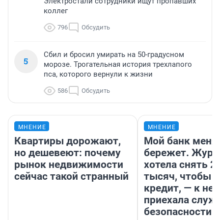
Электростали сотрудники ищут пропавших
коллег
796
Обсудить
Сбил и бросил умирать на 50-градусном
5
морозе. Трогательная история трехлапого
пса, которого вернули к жизни
586
Обсудить
МНЕНИЕ
МНЕНИЕ
Квартиры дорожают,
Мой банк меня
но дешевеют: почему
бережет. Журн
рынок недвижимости
хотела снять 2
сейчас такой странный
тысяч, чтобы п
кредит, — к не
приехала служ
безопасности