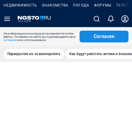
НЕДВИЖИМОСТЬ
ЗНАКОМСТВА
ПОГОДА
ФОРУМЫ
ТЕЛЕПР
На информационном ресурсе применяются cookie-
Согласен
файлы. Оставаясь на сайте, вы подтверждаете свое
согласие
на их использование.
Перекрытия из-за велопробега
Как будут работать аптеки и больн