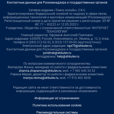
Контактные данные для Роскомнадзора и государственных органов
Сетевое издание «Томск онлайн» (18+)
Зарегистрировано Федеральной службой по надзору в сфере связи,
информационных технологий и массовых коммуникаций (Роскомнадзор)
Регистрационный номер и дата принятия решения о регистрации: ЭЛ №
ФС 77 – 83222 от 12.05.2022 г.
Учредитель: Общество с ограниченной ответственностью "ИНТЕРНЕТ
ТЕХНОЛОГИИ"
Главный редактор: Ефремов Анатолий Павлович
Адрес редакции: 630099, Россия, Новосибирск, ул. Ленина, д. 12, 6 этаж,
телефон 8 (383) 212-52-52, 8 (923) 157-00-00 (круглосуточно)
Электронный адрес редакции:
ngs70@shkulev.ru
Контактные данные для Роскомнадзора и государственных органов:
juristnsk@shkulev.ru
Техподдержка:
help@shkulev.ru
По вопросам коммерческого сотрудничества:
Жапарова Жанна, менеджер по работе с федеральными клиентами
zhanna.zhaparova@shkulev.ru
, моб. + 7 982 640 34 32
Ревина Мария, директор по работе с федеральными клиентами
mariya.revina@shkulev.ru
, моб. +7 910 402 4056
Редакция сайта не несет ответственности за достоверность
информации, содержащейся в рекламных объявлениях.
Информация об ограничениях
Политика использования cookies
Рекомендательные системы