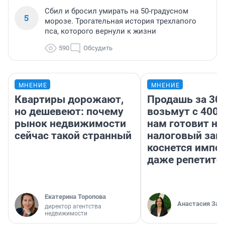
Сбил и бросил умирать на 50-градусном
5
морозе. Трогательная история трехлапого
пса, которого вернули к жизни
590
Обсудить
МНЕНИЕ
МНЕНИЕ
Квартиры дорожают,
Продашь за 300
но дешевеют: почему
возьмут с 4000
рынок недвижимости
нам готовит н
сейчас такой странный
налоговый зако
коснется импор
даже репетито
Екатерина Торопова
Анастасия Зав
директор агентства
недвижимости