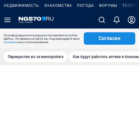
НЕДВИЖИМОСТЬ
ЗНАКОМСТВА
ПОГОДА
ФОРУМЫ
ТЕЛЕПР
На информационном ресурсе применяются cookie-
Согласен
файлы. Оставаясь на сайте, вы подтверждаете свое
согласие
на их использование.
Перекрытия из-за велопробега
Как будут работать аптеки и больн