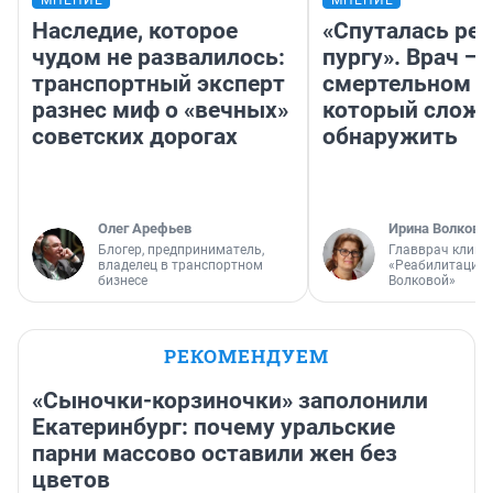
МНЕНИЕ
МНЕНИЕ
Наследие, которое
«Спуталась реч
чудом не развалилось:
пургу». Врач — 
транспортный эксперт
смертельном д
разнес миф о «вечных»
который слож
советских дорогах
обнаружить
Олег Арефьев
Ирина Волкова
Блогер, предприниматель,
Главврач клини
владелец в транспортном
«Реабилитация 
бизнесе
Волковой»
РЕКОМЕНДУЕМ
«Сыночки-корзиночки» заполонили
Екатеринбург: почему уральские
парни массово оставили жен без
цветов