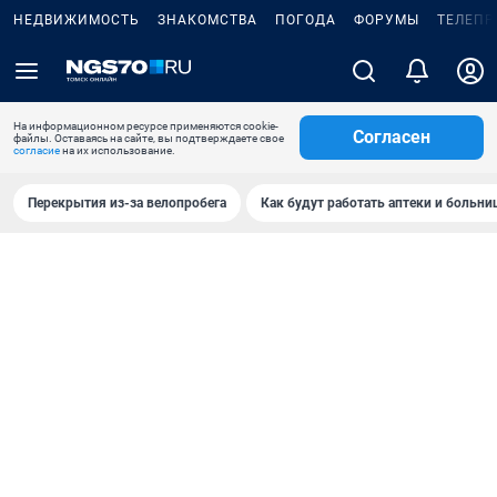
НЕДВИЖИМОСТЬ
ЗНАКОМСТВА
ПОГОДА
ФОРУМЫ
ТЕЛЕПР
На информационном ресурсе применяются cookie-
Согласен
файлы. Оставаясь на сайте, вы подтверждаете свое
согласие
на их использование.
Перекрытия из-за велопробега
Как будут работать аптеки и больн