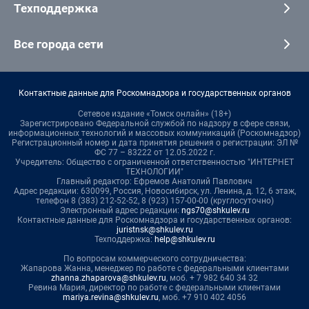
Техподдержка
Все города сети
Контактные данные для Роскомнадзора и государственных органов
Сетевое издание «Томск онлайн» (18+)
Зарегистрировано Федеральной службой по надзору в сфере связи,
информационных технологий и массовых коммуникаций (Роскомнадзор)
Регистрационный номер и дата принятия решения о регистрации: ЭЛ №
ФС 77 – 83222 от 12.05.2022 г.
Учредитель: Общество с ограниченной ответственностью "ИНТЕРНЕТ
ТЕХНОЛОГИИ"
Главный редактор: Ефремов Анатолий Павлович
Адрес редакции: 630099, Россия, Новосибирск, ул. Ленина, д. 12, 6 этаж,
телефон 8 (383) 212-52-52, 8 (923) 157-00-00 (круглосуточно)
Электронный адрес редакции:
ngs70@shkulev.ru
Контактные данные для Роскомнадзора и государственных органов:
juristnsk@shkulev.ru
Техподдержка:
help@shkulev.ru
По вопросам коммерческого сотрудничества:
Жапарова Жанна, менеджер по работе с федеральными клиентами
zhanna.zhaparova@shkulev.ru
, моб. + 7 982 640 34 32
Ревина Мария, директор по работе с федеральными клиентами
mariya.revina@shkulev.ru
, моб. +7 910 402 4056