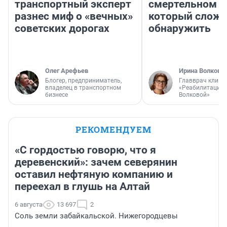
транспортный эксперт
смертельном д
разнес миф о «вечных»
который слож
советских дорогах
обнаружить
Олег Арефьев
Ирина Волкова
Блогер, предприниматель,
Главврач клини
владелец в транспортном
«Реабилитация 
бизнесе
Волковой»
РЕКОМЕНДУЕМ
«С гордостью говорю, что я
деревенский»: зачем северянин
оставил нефтяную компанию и
переехал в глушь на Алтай
6 августа
13 697
2
Соль земли забайкальской. Нижегородцевы