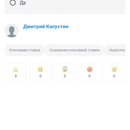
Да
Дмитрий Капустин
Ключевая ставка
Снижение ключевой ставки
Укрепление
0
0
0
0
0