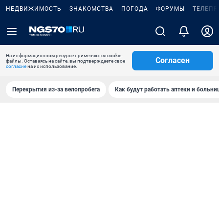
НЕДВИЖИМОСТЬ
ЗНАКОМСТВА
ПОГОДА
ФОРУМЫ
ТЕЛЕПР
На информационном ресурсе применяются cookie-
Согласен
файлы. Оставаясь на сайте, вы подтверждаете свое
согласие
на их использование.
Перекрытия из-за велопробега
Как будут работать аптеки и больн