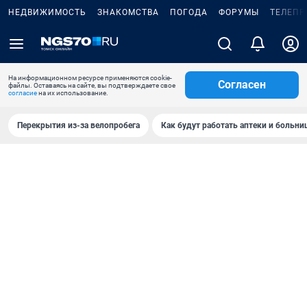
НЕДВИЖИМОСТЬ
ЗНАКОМСТВА
ПОГОДА
ФОРУМЫ
ТЕЛЕПР
На информационном ресурсе применяются cookie-
Согласен
файлы. Оставаясь на сайте, вы подтверждаете свое
согласие
на их использование.
Перекрытия из-за велопробега
Как будут работать аптеки и больн