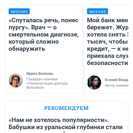
МНЕНИЕ
МНЕНИЕ
«Спуталась речь, понес
Мой банк меня
пургу». Врач — о
бережет. Журн
смертельном диагнозе,
хотела снять 2
который сложно
тысяч, чтобы п
обнаружить
кредит, — к не
приехала служ
безопасности
Ирина Волкова
Главврач клиники
Ксения Владим
«Реабилитация доктора
Автор мнения
Волковой»
РЕКОМЕНДУЕМ
«Нам не хотелось популярности».
Бабушки из уральской глубинки стали