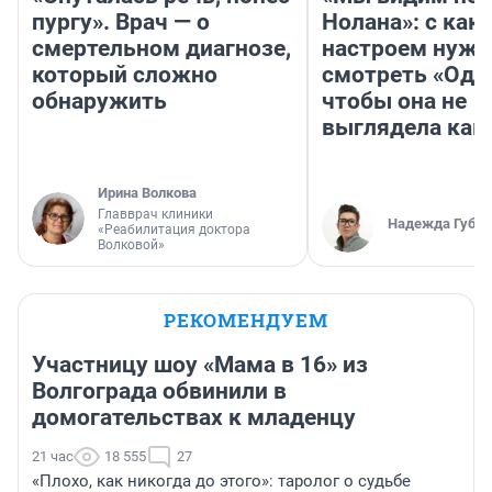
пургу». Врач — о
Нолана»: с как
смертельном диагнозе,
настроем нужн
который сложно
смотреть «Оди
обнаружить
чтобы она не
выглядела как
Ирина Волкова
Главврач клиники
Надежда Губар
«Реабилитация доктора
Волковой»
РЕКОМЕНДУЕМ
Участницу шоу «Мама в 16» из
Волгограда обвинили в
домогательствах к младенцу
21 час
18 555
27
«Плохо, как никогда до этого»: таролог о судьбе