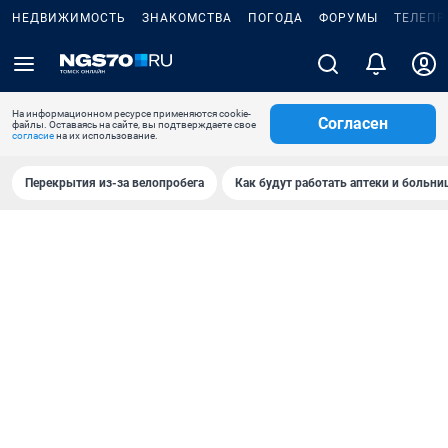
НЕДВИЖИМОСТЬ
ЗНАКОМСТВА
ПОГОДА
ФОРУМЫ
ТЕЛЕПР
На информационном ресурсе применяются cookie-
Согласен
файлы. Оставаясь на сайте, вы подтверждаете свое
согласие
на их использование.
Перекрытия из-за велопробега
Как будут работать аптеки и больн