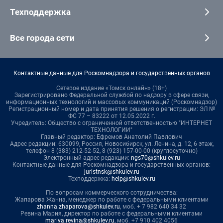
Техподдержка
Все города сети
Контактные данные для Роскомнадзора и государственных органов
Сетевое издание «Томск онлайн» (18+)
Зарегистрировано Федеральной службой по надзору в сфере связи,
информационных технологий и массовых коммуникаций (Роскомнадзор)
Регистрационный номер и дата принятия решения о регистрации: ЭЛ №
ФС 77 – 83222 от 12.05.2022 г.
Учредитель: Общество с ограниченной ответственностью "ИНТЕРНЕТ
ТЕХНОЛОГИИ"
Главный редактор: Ефремов Анатолий Павлович
Адрес редакции: 630099, Россия, Новосибирск, ул. Ленина, д. 12, 6 этаж,
телефон 8 (383) 212-52-52, 8 (923) 157-00-00 (круглосуточно)
Электронный адрес редакции:
ngs70@shkulev.ru
Контактные данные для Роскомнадзора и государственных органов:
juristnsk@shkulev.ru
Техподдержка:
help@shkulev.ru
По вопросам коммерческого сотрудничества:
Жапарова Жанна, менеджер по работе с федеральными клиентами
zhanna.zhaparova@shkulev.ru
, моб. + 7 982 640 34 32
Ревина Мария, директор по работе с федеральными клиентами
mariya.revina@shkulev.ru
, моб. +7 910 402 4056