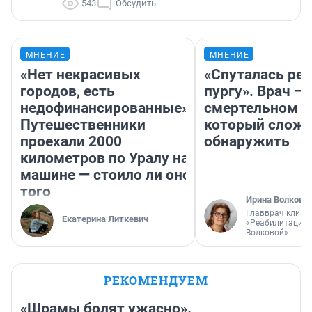
543
Обсудить
МНЕНИЕ
МНЕНИЕ
«Нет некрасивых
«Спуталась реч
городов, есть
пургу». Врач — 
недофинансированные».
смертельном д
Путешественники
который слож
проехали 2000
обнаружить
километров по Уралу на
машине — стоило ли оно
того
Ирина Волкова
Главврач клини
Екатерина Литкевич
«Реабилитация 
Волковой»
РЕКОМЕНДУЕМ
«Шрамы болят ужасно».