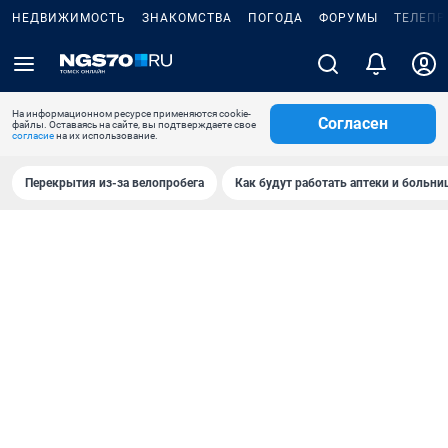
НЕДВИЖИМОСТЬ
ЗНАКОМСТВА
ПОГОДА
ФОРУМЫ
ТЕЛЕПР
На информационном ресурсе применяются cookie-
Согласен
файлы. Оставаясь на сайте, вы подтверждаете свое
согласие
на их использование.
Перекрытия из-за велопробега
Как будут работать аптеки и больн