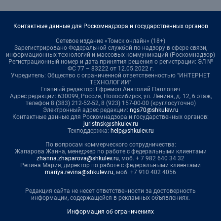
Контактные данные для Роскомнадзора и государственных органов
Сетевое издание «Томск онлайн» (18+)
Зарегистрировано Федеральной службой по надзору в сфере связи,
информационных технологий и массовых коммуникаций (Роскомнадзор)
Регистрационный номер и дата принятия решения о регистрации: ЭЛ №
ФС 77 – 83222 от 12.05.2022 г.
Учредитель: Общество с ограниченной ответственностью "ИНТЕРНЕТ
ТЕХНОЛОГИИ"
Главный редактор: Ефремов Анатолий Павлович
Адрес редакции: 630099, Россия, Новосибирск, ул. Ленина, д. 12, 6 этаж,
телефон 8 (383) 212-52-52, 8 (923) 157-00-00 (круглосуточно)
Электронный адрес редакции:
ngs70@shkulev.ru
Контактные данные для Роскомнадзора и государственных органов:
juristnsk@shkulev.ru
Техподдержка:
help@shkulev.ru
По вопросам коммерческого сотрудничества:
Жапарова Жанна, менеджер по работе с федеральными клиентами
zhanna.zhaparova@shkulev.ru
, моб. + 7 982 640 34 32
Ревина Мария, директор по работе с федеральными клиентами
mariya.revina@shkulev.ru
, моб. +7 910 402 4056
Редакция сайта не несет ответственности за достоверность
информации, содержащейся в рекламных объявлениях.
Информация об ограничениях