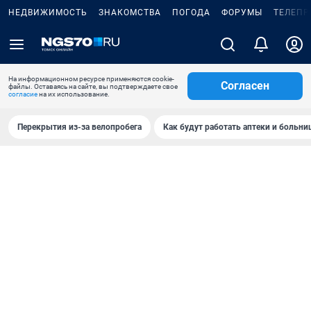
НЕДВИЖИМОСТЬ
ЗНАКОМСТВА
ПОГОДА
ФОРУМЫ
ТЕЛЕПР
На информационном ресурсе применяются cookie-
Согласен
файлы. Оставаясь на сайте, вы подтверждаете свое
согласие
на их использование.
Перекрытия из-за велопробега
Как будут работать аптеки и больн