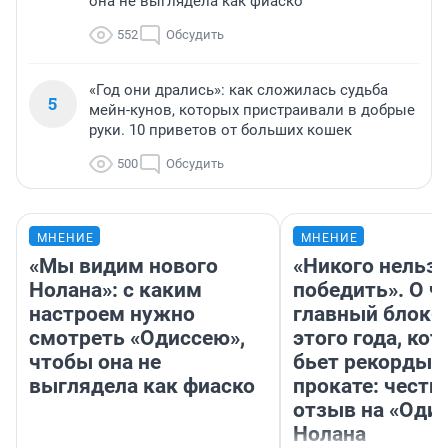
она не выглядела как фиаско
552
Обсудить
«Год они дрались»: как сложилась судьба
5
мейн-кунов, которых пристраивали в добрые
руки. 10 приветов от больших кошек
500
Обсудить
МНЕНИЕ
МНЕНИЕ
«Мы видим нового
«Никого нельз
Нолана»: с каким
победить». О ч
настроем нужно
главный блокб
смотреть «Одиссею»,
этого года, ко
чтобы она не
бьет рекорды 
выглядела как фиаско
прокате: честн
отзыв на «Оди
Нолана