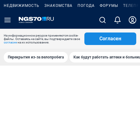
НЕДВИЖИМОСТЬ
ЗНАКОМСТВА
ПОГОДА
ФОРУМЫ
ТЕЛЕПР
На информационном ресурсе применяются cookie-
Согласен
файлы. Оставаясь на сайте, вы подтверждаете свое
согласие
на их использование.
Перекрытия из-за велопробега
Как будут работать аптеки и больн