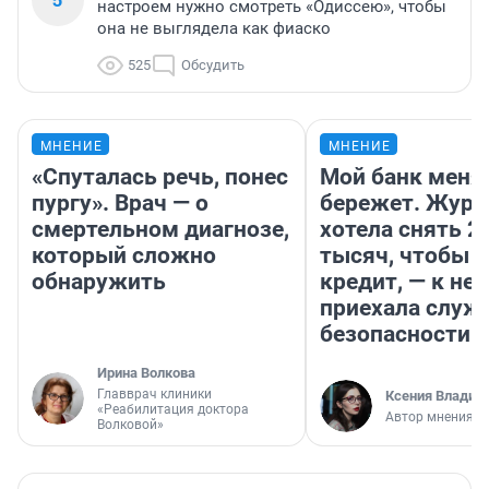
настроем нужно смотреть «Одиссею», чтобы
она не выглядела как фиаско
525
Обсудить
МНЕНИЕ
МНЕНИЕ
«Спуталась речь, понес
Мой банк меня
пургу». Врач — о
бережет. Журн
смертельном диагнозе,
хотела снять 2
который сложно
тысяч, чтобы п
обнаружить
кредит, — к не
приехала служ
безопасности
Ирина Волкова
Главврач клиники
Ксения Владим
«Реабилитация доктора
Автор мнения
Волковой»