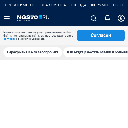
НЕДВИЖИМОСТЬ
ЗНАКОМСТВА
ПОГОДА
ФОРУМЫ
ТЕЛЕПР
На информационном ресурсе применяются cookie-
Согласен
файлы. Оставаясь на сайте, вы подтверждаете свое
согласие
на их использование.
Перекрытия из-за велопробега
Как будут работать аптеки и больн