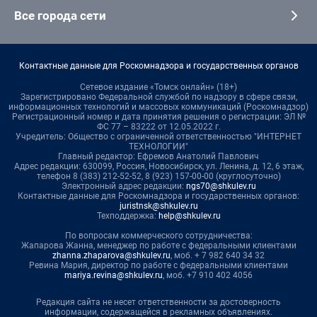
Все города сети
Контактные данные для Роскомнадзора и государственных органов
Сетевое издание «Томск онлайн» (18+)
Зарегистрировано Федеральной службой по надзору в сфере связи,
информационных технологий и массовых коммуникаций (Роскомнадзор)
Регистрационный номер и дата принятия решения о регистрации: ЭЛ №
ФС 77 – 83222 от 12.05.2022 г.
Учредитель: Общество с ограниченной ответственностью "ИНТЕРНЕТ
ТЕХНОЛОГИИ"
Главный редактор: Ефремов Анатолий Павлович
Адрес редакции: 630099, Россия, Новосибирск, ул. Ленина, д. 12, 6 этаж,
телефон 8 (383) 212-52-52, 8 (923) 157-00-00 (круглосуточно)
Электронный адрес редакции:
ngs70@shkulev.ru
Контактные данные для Роскомнадзора и государственных органов:
juristnsk@shkulev.ru
Техподдержка:
help@shkulev.ru
По вопросам коммерческого сотрудничества:
Жапарова Жанна, менеджер по работе с федеральными клиентами
zhanna.zhaparova@shkulev.ru
, моб. + 7 982 640 34 32
Ревина Мария, директор по работе с федеральными клиентами
mariya.revina@shkulev.ru
, моб. +7 910 402 4056
Редакция сайта не несет ответственности за достоверность
информации, содержащейся в рекламных объявлениях.