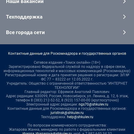
Наши вакансии
Техподдержка
Все города сети
Контактные данные для Роскомнадзора и государственных органов
Сетевое издание «Томск онлайн» (18+)
Зарегистрировано Федеральной службой по надзору в сфере связи,
информационных технологий и массовых коммуникаций (Роскомнадзор)
Регистрационный номер и дата принятия решения о регистрации: ЭЛ №
ФС 77 – 83222 от 12.05.2022 г.
Учредитель: Общество с ограниченной ответственностью "ИНТЕРНЕТ
ТЕХНОЛОГИИ"
Главный редактор: Ефремов Анатолий Павлович
Адрес редакции: 630099, Россия, Новосибирск, ул. Ленина, д. 12, 6 этаж,
телефон 8 (383) 212-52-52, 8 (923) 157-00-00 (круглосуточно)
Электронный адрес редакции:
ngs70@shkulev.ru
Контактные данные для Роскомнадзора и государственных органов:
juristnsk@shkulev.ru
Техподдержка:
help@shkulev.ru
По вопросам коммерческого сотрудничества:
Жапарова Жанна, менеджер по работе с федеральными клиентами
zhanna.zhaparova@shkulev.ru
, моб. + 7 982 640 34 32