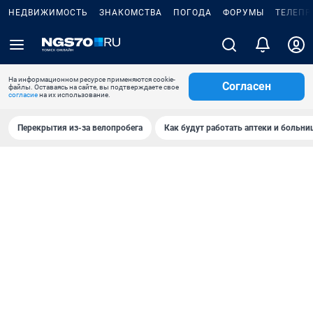
НЕДВИЖИМОСТЬ
ЗНАКОМСТВА
ПОГОДА
ФОРУМЫ
ТЕЛЕПР
На информационном ресурсе применяются cookie-
Согласен
файлы. Оставаясь на сайте, вы подтверждаете свое
согласие
на их использование.
Перекрытия из-за велопробега
Как будут работать аптеки и больн