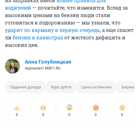
на заправках ввели
новые правила для
водителей
— почитайте, что изменится. Вслед за
высокими ценами на бензин люди стали
готовиться к подорожанию — мы узнали, что
ударит по карману в первую очередь
, а еще спасет
ли
бензин в канистрах
от жесткого дефицита и
высоких цен.
Анна Голубницкая
журналист MSK1.RU
Падение дохода
Курс рубля
Цена на бензин
Биржа
0
0
0
0
0