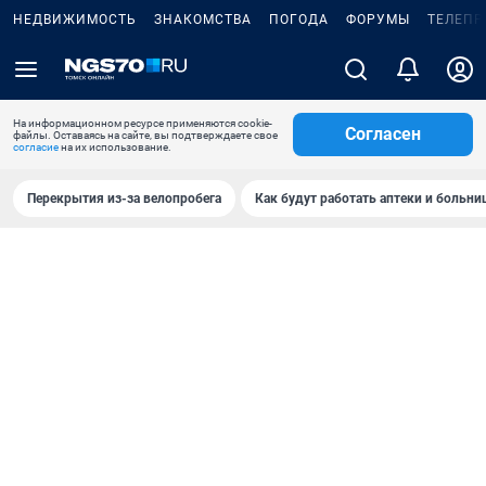
НЕДВИЖИМОСТЬ
ЗНАКОМСТВА
ПОГОДА
ФОРУМЫ
ТЕЛЕПР
На информационном ресурсе применяются cookie-
Согласен
файлы. Оставаясь на сайте, вы подтверждаете свое
согласие
на их использование.
Перекрытия из-за велопробега
Как будут работать аптеки и больн