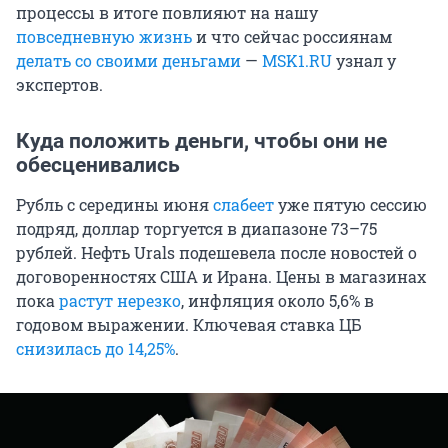
процессы в итоге повлияют на нашу
повседневную жизнь
и что сейчас россиянам
делать со своими деньгами
—
MSK1.RU
узнал у
экспертов.
Куда положить деньги, чтобы они не
обесценивались
Рубль с середины июня
слабеет
уже пятую сессию
подряд, доллар торгуется в диапазоне 73–75
рублей. Нефть Urals подешевела после новостей о
договоренностях США и Ирана. Цены в магазинах
пока
растут нерезко
, инфляция около 5,6% в
годовом выражении. Ключевая ставка ЦБ
снизилась до 14,25%
.