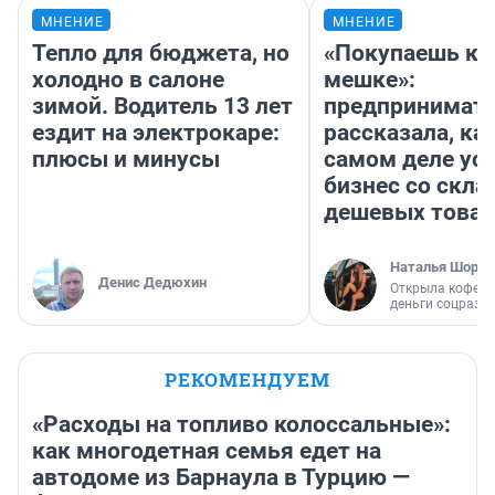
МНЕНИЕ
МНЕНИЕ
Тепло для бюджета, но
«Покупаешь ко
холодно в салоне
мешке»:
зимой. Водитель 13 лет
предпринимат
ездит на электрокаре:
рассказала, как
плюсы и минусы
самом деле ус
бизнес со скл
дешевых това
Наталья Шорох
Денис Дедюхин
Открыла кофейн
деньги соцразв
РЕКОМЕНДУЕМ
«Расходы на топливо колоссальные»:
как многодетная семья едет на
автодоме из Барнаула в Турцию —