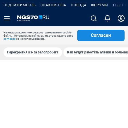
НЕДВИЖИМОСТЬ
ЗНАКОМСТВА
ПОГОДА
ФОРУМЫ
ТЕЛЕПР
На информационном ресурсе применяются cookie-
Согласен
файлы. Оставаясь на сайте, вы подтверждаете свое
согласие
на их использование.
Перекрытия из-за велопробега
Как будут работать аптеки и больн