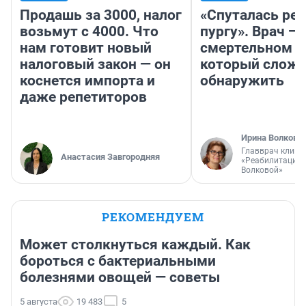
Продашь за 3000, налог
«Спуталась реч
возьмут с 4000. Что
пургу». Врач — 
нам готовит новый
смертельном д
налоговый закон — он
который слож
коснется импорта и
обнаружить
даже репетиторов
Ирина Волкова
Главврач клини
Анастасия Завгородняя
«Реабилитация 
Волковой»
РЕКОМЕНДУЕМ
Может столкнуться каждый. Как
бороться с бактериальными
болезнями овощей — советы
5 августа
19 483
5