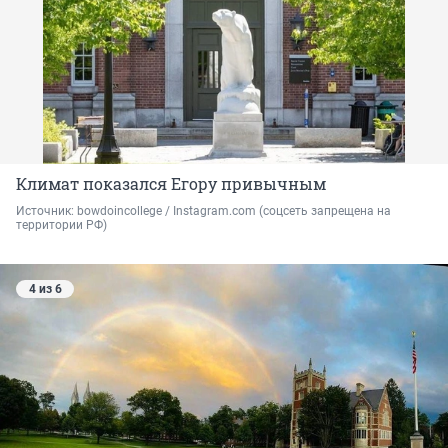
Климат показался Егору привычным
Источник: 
bowdoincollege / Instagram.com (соцсеть запрещена на 
территории РФ)
4 из 6