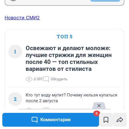
Новости СМИ2
ТОП 5
Освежают и делают моложе:
1
лучшие стрижки для женщин
после 40 — топ стильных
вариантов от стилиста
3 397
Обсудить
Кто тут воду мутит? Почему нельзя купаться
2
после 2 августа
1 378
Обсудить
0
Комментарии
«Последнюю в жизни четверть закончил