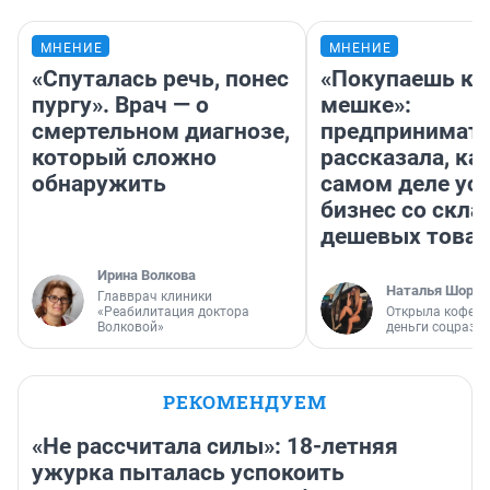
МНЕНИЕ
МНЕНИЕ
«Спуталась речь, понес
«Покупаешь ко
пургу». Врач — о
мешке»:
смертельном диагнозе,
предпринимат
который сложно
рассказала, как
обнаружить
самом деле ус
бизнес со скл
дешевых това
Ирина Волкова
Наталья Шорох
Главврач клиники
«Реабилитация доктора
Открыла кофейн
Волковой»
деньги соцразв
РЕКОМЕНДУЕМ
«Не рассчитала силы»: 18-летняя
ужурка пыталась успокоить