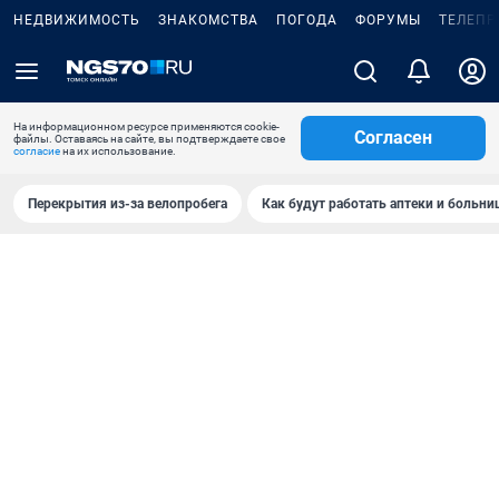
НЕДВИЖИМОСТЬ
ЗНАКОМСТВА
ПОГОДА
ФОРУМЫ
ТЕЛЕПР
На информационном ресурсе применяются cookie-
Согласен
файлы. Оставаясь на сайте, вы подтверждаете свое
согласие
на их использование.
Перекрытия из-за велопробега
Как будут работать аптеки и больн