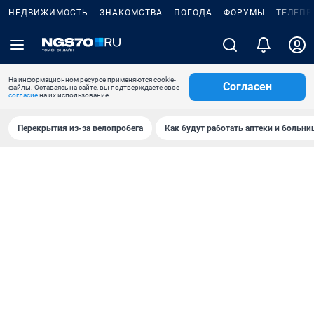
НЕДВИЖИМОСТЬ
ЗНАКОМСТВА
ПОГОДА
ФОРУМЫ
ТЕЛЕПР
На информационном ресурсе применяются cookie-
Согласен
файлы. Оставаясь на сайте, вы подтверждаете свое
согласие
на их использование.
Перекрытия из-за велопробега
Как будут работать аптеки и больн