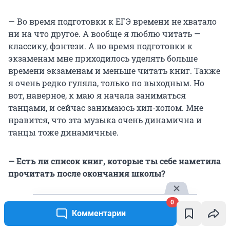
— Во время подготовки к ЕГЭ времени не хватало
ни на что другое. А вообще я люблю читать —
классику, фэнтези. А во время подготовки к
экзаменам мне приходилось уделять больше
времени экзаменам и меньше читать книг. Также
я очень редко гуляла, только по выходным. Но
вот, наверное, к маю я начала заниматься
танцами, и сейчас занимаюсь хип-хопом. Мне
нравится, что эта музыка очень динамична и
танцы тоже динамичные.
— Есть ли список книг, которые ты себе наметила
прочитать после окончания школы?
— Да, я хочу дочитать «Идиота» Достоевского.
0
Комментарии
Начала читать перед ЕГЭ, но это большая книга,
которую сложно читать, потому что надо сидеть и