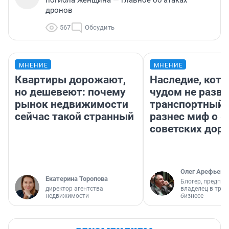
погибла женщина — главное об атаках
дронов
567
Обсудить
МНЕНИЕ
МНЕНИЕ
Квартиры дорожают,
Наследие, кото
но дешевеют: почему
чудом не разва
рынок недвижимости
транспортный 
сейчас такой странный
разнес миф о 
советских доро
Олег Арефьев
Екатерина Торопова
Блогер, предпри
директор агентства
владелец в тра
недвижимости
бизнесе