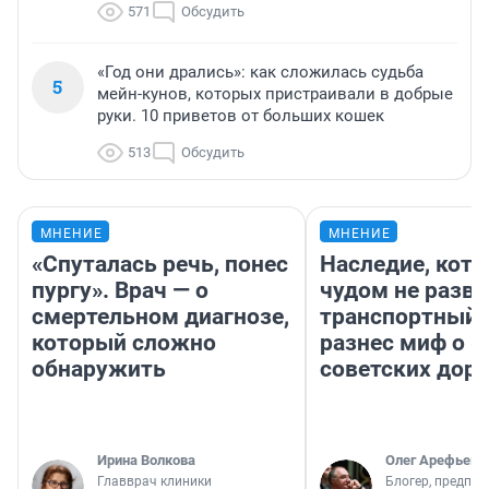
571
Обсудить
«Год они дрались»: как сложилась судьба
5
мейн-кунов, которых пристраивали в добрые
руки. 10 приветов от больших кошек
513
Обсудить
МНЕНИЕ
МНЕНИЕ
«Спуталась речь, понес
Наследие, кото
пургу». Врач — о
чудом не разва
смертельном диагнозе,
транспортный 
который сложно
разнес миф о 
обнаружить
советских доро
Ирина Волкова
Олег Арефьев
Главврач клиники
Блогер, предпри